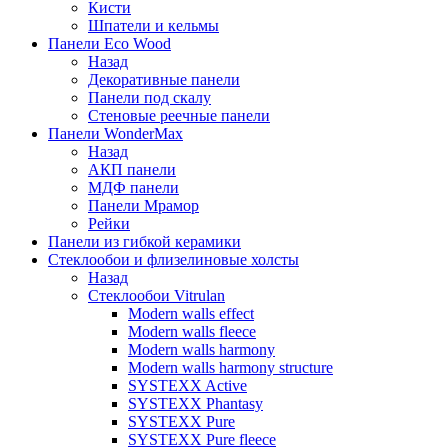
Кисти
Шпатели и кельмы
Панели Eco Wood
Назад
Декоративные панели
Панели под скалу
Стеновые реечные панели
Панели WonderMax
Назад
АКП панели
МДФ панели
Панели Мрамор
Рейки
Панели из гибкой керамики
Стеклообои и флизелиновые холсты
Назад
Стеклообои Vitrulan
Modern walls effect
Modern walls fleece
Modern walls harmony
Modern walls harmony structure
SYSTEXX Active
SYSTEXX Phantasy
SYSTEXX Pure
SYSTEXX Pure fleece