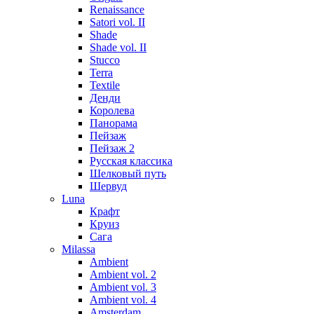
Renaissance
Satori vol. II
Shade
Shade vol. II
Stucco
Terra
Textile
Денди
Королева
Панорама
Пейзаж
Пейзаж 2
Русская классика
Шелковый путь
Шервуд
Luna
Крафт
Круиз
Сага
Milassa
Ambient
Ambient vol. 2
Ambient vol. 3
Ambient vol. 4
Amsterdam