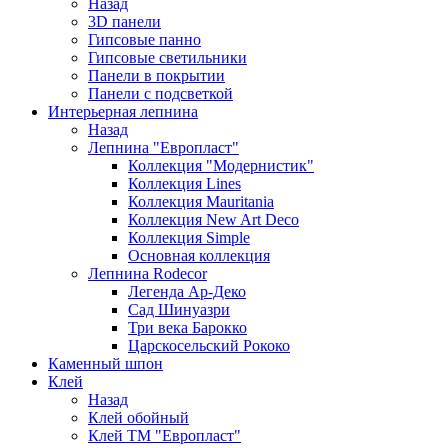
Назад
3D панели
Гипсовые панно
Гипсовые светильники
Панели в покрытии
Панели с подсветкой
Интерьерная лепнина
Назад
Лепнина "Европласт"
Коллекция "Модернистик"
Коллекция Lines
Коллекция Mauritania
Коллекция New Art Deco
Коллекция Simple
Основная коллекция
Лепнина Rodecor
Легенда Ар-Деко
Сад Шинуазри
Три века Барокко
Царскосельский Рококо
Каменный шпон
Клей
Назад
Клей обойный
Клей ТМ "Европласт"