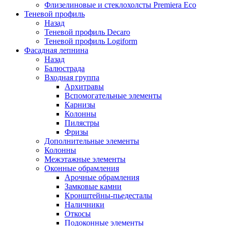
Флизелиновые и стеклохолсты Premiera Eco
Теневой профиль
Назад
Теневой профиль Decaro
Теневой профиль Logiform
Фасадная лепнина
Назад
Балюстрада
Входная группа
Архитравы
Вспомогательные элементы
Карнизы
Колонны
Пилястры
Фризы
Дополнительные элементы
Колонны
Межэтажные элементы
Оконные обрамления
Арочные обрамления
Замковые камни
Кронштейны-пьедесталы
Наличники
Откосы
Подоконные элементы