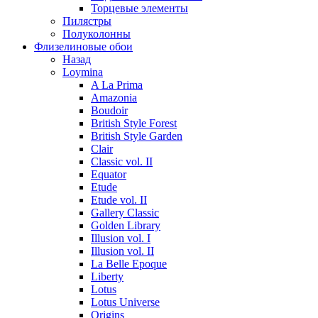
Торцевые элементы
Пилястры
Полуколонны
Флизелиновые обои
Назад
Loymina
A La Prima
Amazonia
Boudoir
British Style Forest
British Style Garden
Clair
Classic vol. II
Equator
Etude
Etude vol. II
Gallery Classic
Golden Library
Illusion vol. I
Illusion vol. II
La Belle Epoque
Liberty
Lotus
Lotus Universe
Origins