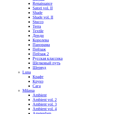
Renaissance
Satori vol. II
Shade
Shade vol. II
Stucco
Terra
Textile
Денди
Королева
Панорама
Пейзаж
Пейзаж 2
Русская классика
Шелковый путь
Шервуд
Luna
Крафт
Круиз
Сага
Milassa
Ambient
Ambient vol. 2
Ambient vol. 3
Ambient vol. 4
Amsterdam