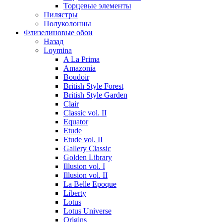
Торцевые элементы
Пилястры
Полуколонны
Флизелиновые обои
Назад
Loymina
A La Prima
Amazonia
Boudoir
British Style Forest
British Style Garden
Clair
Classic vol. II
Equator
Etude
Etude vol. II
Gallery Classic
Golden Library
Illusion vol. I
Illusion vol. II
La Belle Epoque
Liberty
Lotus
Lotus Universe
Origins