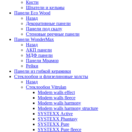
Кисти
Шпатели и кельмы
Панели Eco Wood
Назад
Декоративные панели
Панели под скалу
Стеновые реечные панели
Панели WonderMax
Назад
АКП панели
МДФ панели
Панели Мрамор
Рейки
Панели из гибкой керамики
Стеклообои и флизелиновые холсты
Назад
Стеклообои Vitrulan
Modern walls effect
Modern walls fleece
Modern walls harmony
Modern walls harmony structure
SYSTEXX Active
SYSTEXX Phantasy
SYSTEXX Pure
SYSTEXX Pure fleece