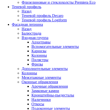
Флизелиновые и стеклохолсты Premiera Eco
Теневой профиль
Назад
Теневой профиль Decaro
Теневой профиль Logiform
Фасадная лепнина
Назад
Балюстрада
Входная группа
Архитравы
Вспомогательные элементы
Карнизы
Колонны
Пилястры
Фризы
Дополнительные элементы
Колонны
Межэтажные элементы
Оконные обрамления
Арочные обрамления
Замковые камни
Кронштейны-пьедесталы
Наличники
Откосы
Подоконные элементы