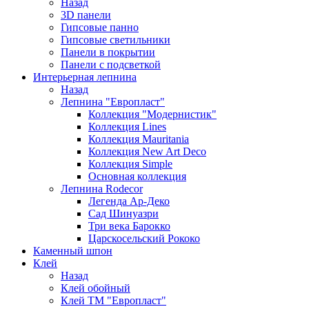
Назад
3D панели
Гипсовые панно
Гипсовые светильники
Панели в покрытии
Панели с подсветкой
Интерьерная лепнина
Назад
Лепнина "Европласт"
Коллекция "Модернистик"
Коллекция Lines
Коллекция Mauritania
Коллекция New Art Deco
Коллекция Simple
Основная коллекция
Лепнина Rodecor
Легенда Ар-Деко
Сад Шинуазри
Три века Барокко
Царскосельский Рококо
Каменный шпон
Клей
Назад
Клей обойный
Клей ТМ "Европласт"