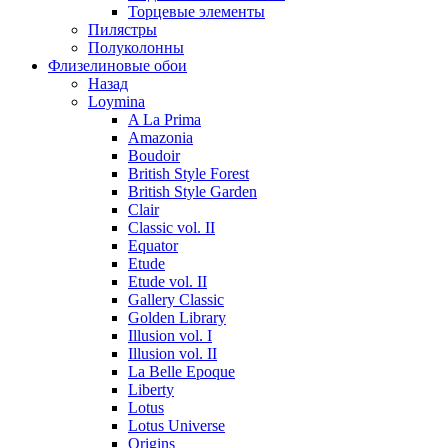
Торцевые элементы
Пилястры
Полуколонны
Флизелиновые обои
Назад
Loymina
A La Prima
Amazonia
Boudoir
British Style Forest
British Style Garden
Clair
Classic vol. II
Equator
Etude
Etude vol. II
Gallery Classic
Golden Library
Illusion vol. I
Illusion vol. II
La Belle Epoque
Liberty
Lotus
Lotus Universe
Origins