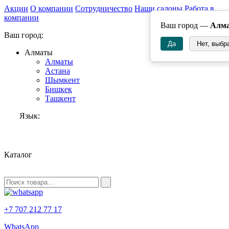
Акции
О компании
Сотрудничество
Наши салоны
Работа в
компании
Ваш город —
Алм
Ваш город:
Да
Нет, выбр
Алматы
Алматы
Астана
Шымкент
Бишкек
Ташкент
Язык:
RU
Каталог
+7 707 212 77 17
WhatsApp