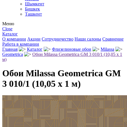
Шымкент
Бишкек
Ташкент
Меню
Close
Каталог
О компании
Акции
Сотрудничество
Наши салоны
Сравнение
Работа в компании
Главная
Каталог
Флизелиновые обои
Milassa
Geometrica
Обои Milassa Geometrica GM 3 010/1 (10,05 х 1
м)
Обои Milassa Geometrica GM
3 010/1 (10,05 х 1 м)