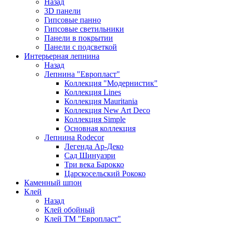
Назад
3D панели
Гипсовые панно
Гипсовые светильники
Панели в покрытии
Панели с подсветкой
Интерьерная лепнина
Назад
Лепнина "Европласт"
Коллекция "Модернистик"
Коллекция Lines
Коллекция Mauritania
Коллекция New Art Deco
Коллекция Simple
Основная коллекция
Лепнина Rodecor
Легенда Ар-Деко
Сад Шинуазри
Три века Барокко
Царскосельский Рококо
Каменный шпон
Клей
Назад
Клей обойный
Клей ТМ "Европласт"