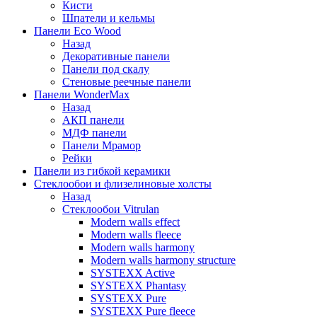
Кисти
Шпатели и кельмы
Панели Eco Wood
Назад
Декоративные панели
Панели под скалу
Стеновые реечные панели
Панели WonderMax
Назад
АКП панели
МДФ панели
Панели Мрамор
Рейки
Панели из гибкой керамики
Стеклообои и флизелиновые холсты
Назад
Стеклообои Vitrulan
Modern walls effect
Modern walls fleece
Modern walls harmony
Modern walls harmony structure
SYSTEXX Active
SYSTEXX Phantasy
SYSTEXX Pure
SYSTEXX Pure fleece