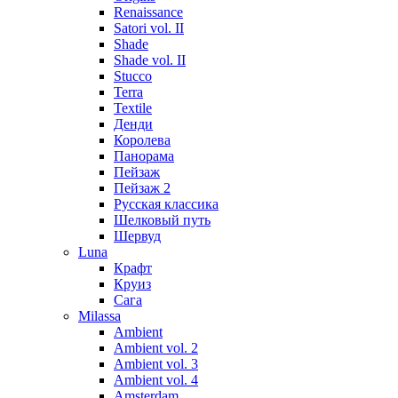
Renaissance
Satori vol. II
Shade
Shade vol. II
Stucco
Terra
Textile
Денди
Королева
Панорама
Пейзаж
Пейзаж 2
Русская классика
Шелковый путь
Шервуд
Luna
Крафт
Круиз
Сага
Milassa
Ambient
Ambient vol. 2
Ambient vol. 3
Ambient vol. 4
Amsterdam