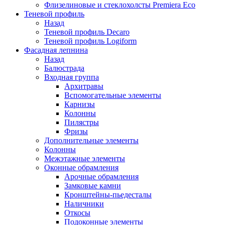
Флизелиновые и стеклохолсты Premiera Eco
Теневой профиль
Назад
Теневой профиль Decaro
Теневой профиль Logiform
Фасадная лепнина
Назад
Балюстрада
Входная группа
Архитравы
Вспомогательные элементы
Карнизы
Колонны
Пилястры
Фризы
Дополнительные элементы
Колонны
Межэтажные элементы
Оконные обрамления
Арочные обрамления
Замковые камни
Кронштейны-пьедесталы
Наличники
Откосы
Подоконные элементы