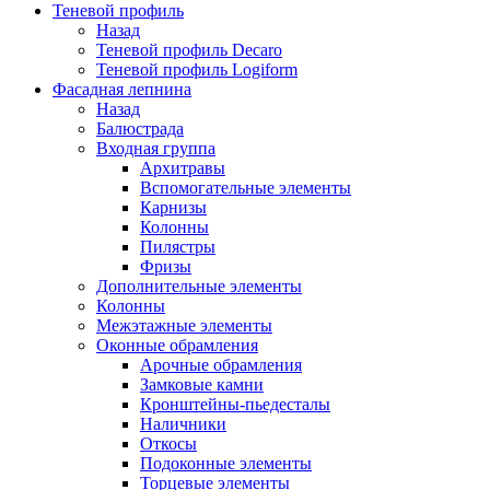
Теневой профиль
Назад
Теневой профиль Decaro
Теневой профиль Logiform
Фасадная лепнина
Назад
Балюстрада
Входная группа
Архитравы
Вспомогательные элементы
Карнизы
Колонны
Пилястры
Фризы
Дополнительные элементы
Колонны
Межэтажные элементы
Оконные обрамления
Арочные обрамления
Замковые камни
Кронштейны-пьедесталы
Наличники
Откосы
Подоконные элементы
Торцевые элементы