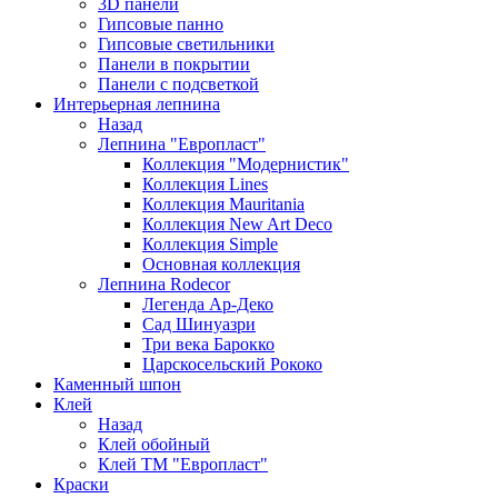
3D панели
Гипсовые панно
Гипсовые светильники
Панели в покрытии
Панели с подсветкой
Интерьерная лепнина
Назад
Лепнина "Европласт"
Коллекция "Модернистик"
Коллекция Lines
Коллекция Mauritania
Коллекция New Art Deco
Коллекция Simple
Основная коллекция
Лепнина Rodecor
Легенда Ар-Деко
Сад Шинуазри
Три века Барокко
Царскосельский Рококо
Каменный шпон
Клей
Назад
Клей обойный
Клей ТМ "Европласт"
Краски