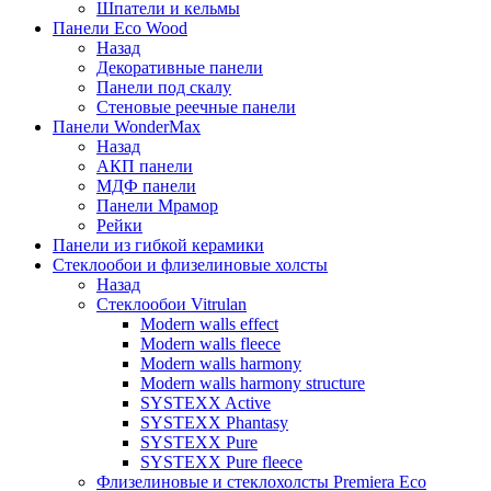
Шпатели и кельмы
Панели Eco Wood
Назад
Декоративные панели
Панели под скалу
Стеновые реечные панели
Панели WonderMax
Назад
АКП панели
МДФ панели
Панели Мрамор
Рейки
Панели из гибкой керамики
Стеклообои и флизелиновые холсты
Назад
Стеклообои Vitrulan
Modern walls effect
Modern walls fleece
Modern walls harmony
Modern walls harmony structure
SYSTEXX Active
SYSTEXX Phantasy
SYSTEXX Pure
SYSTEXX Pure fleece
Флизелиновые и стеклохолсты Premiera Eco