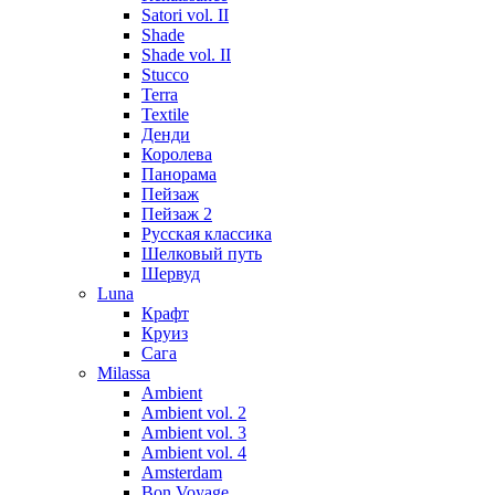
Satori vol. II
Shade
Shade vol. II
Stucco
Terra
Textile
Денди
Королева
Панорама
Пейзаж
Пейзаж 2
Русская классика
Шелковый путь
Шервуд
Luna
Крафт
Круиз
Сага
Milassa
Ambient
Ambient vol. 2
Ambient vol. 3
Ambient vol. 4
Amsterdam
Bon Voyage