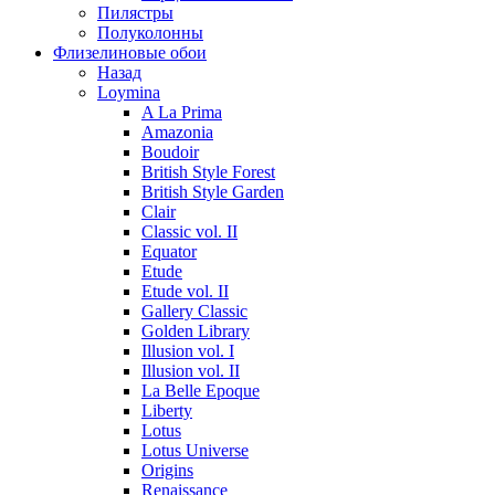
Пилястры
Полуколонны
Флизелиновые обои
Назад
Loymina
A La Prima
Amazonia
Boudoir
British Style Forest
British Style Garden
Clair
Classic vol. II
Equator
Etude
Etude vol. II
Gallery Classic
Golden Library
Illusion vol. I
Illusion vol. II
La Belle Epoque
Liberty
Lotus
Lotus Universe
Origins
Renaissance