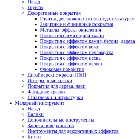
Назад
Грунты
Декоративные покрытия
Грунты для сложных основ под штукатурку
Защитные и финишные покрытия
Металлы, эффект окисления
Покрытия с имитацией ткани
Покрытия с эффектом камня, бетона, дерева
Покрытия с эффектом кожи
Покрытия с эффектом перламутра
Покрытия с эффектом песка
Покрытия с эффектом шелка
Флоковые покрытия
Дизайнерские краски H&H
Интерьерные краски
Покрытия для дерева, лаки
Фасадные краски
Шпатлевки и штукатурки
Малярный инструмент
Назад
Валики
Дополнительные инструменты
Защита поверхностей
Инструменты для декоративных эффектов
Кисти