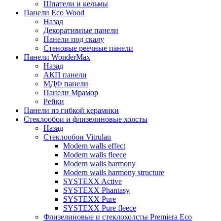
Шпатели и кельмы
Панели Eco Wood
Назад
Декоративные панели
Панели под скалу
Стеновые реечные панели
Панели WonderMax
Назад
АКП панели
МДФ панели
Панели Мрамор
Рейки
Панели из гибкой керамики
Стеклообои и флизелиновые холсты
Назад
Стеклообои Vitrulan
Modern walls effect
Modern walls fleece
Modern walls harmony
Modern walls harmony structure
SYSTEXX Active
SYSTEXX Phantasy
SYSTEXX Pure
SYSTEXX Pure fleece
Флизелиновые и стеклохолсты Premiera Eco