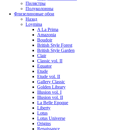
Пилястры
Полуколонны
Флизелиновые обои
Назад
Loymina
A La Prima
Amazonia
Boudoir
British Style Forest
British Style Garden
Clair
Classic vol. II
Equator
Etude
Etude vol. II
Gallery Classic
Golden Library
Illusion vol. I
Illusion vol. II
La Belle Epoque
Liberty
Lotus
Lotus Universe
Origins
Renaissance