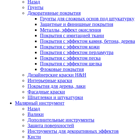
Назад
Грунты
Декоративные покрытия
Грунты для сложных основ под штукатурку
Защитные и финишные покрытия
Металлы, эффект окисления
Покрытия с имитацией ткани
Покрытия с эффектом камня, бетона, дерева
Покрытия с эффектом кожи
Покрытия с эффектом перламутра
Покрытия с эффектом песка
Покрытия с эффектом шелка
Флоковые покрытия
Дизайнерские краски H&H
Интерьерные краски
Покрытия для дерева, лаки
Фасадные краски
Шпатлевки и штукатурки
Малярный инструмент
Назад
Валики
Дополнительные инструменты
Защита поверхностей
Инструменты для декоративных эффектов
Кисти