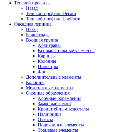
Теневой профиль
Назад
Теневой профиль Decaro
Теневой профиль Logiform
Фасадная лепнина
Назад
Балюстрада
Входная группа
Архитравы
Вспомогательные элементы
Карнизы
Колонны
Пилястры
Фризы
Дополнительные элементы
Колонны
Межэтажные элементы
Оконные обрамления
Арочные обрамления
Замковые камни
Кронштейны-пьедесталы
Наличники
Откосы
Подоконные элементы
Торцевые элементы