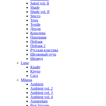
Satori vol. II
Shade
Shade vol. II
Stucco
Terra
Textile
Денди
Королева
Панорама
Пейзаж
Пейзаж 2
Русская классика
Шелковый путь
Шервуд
Luna
Крафт
Круиз
Сага
Milassa
Ambient
Ambient vol. 2
Ambient vol. 3
Ambient vol. 4
Amsterdam
Bon Voyage