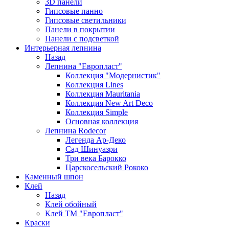
3D панели
Гипсовые панно
Гипсовые светильники
Панели в покрытии
Панели с подсветкой
Интерьерная лепнина
Назад
Лепнина "Европласт"
Коллекция "Модернистик"
Коллекция Lines
Коллекция Mauritania
Коллекция New Art Deco
Коллекция Simple
Основная коллекция
Лепнина Rodecor
Легенда Ар-Деко
Сад Шинуазри
Три века Барокко
Царскосельский Рококо
Каменный шпон
Клей
Назад
Клей обойный
Клей ТМ "Европласт"
Краски