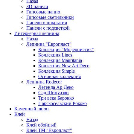
Назад
3D панели
Гипсовые панно
Гипсовые светильники
Панели в покрытии
Панели с подсветкой
Интерьерная лепнина
Назад
Лепнина "Европласт"
Коллекция "Модернистик"
Коллекция Lines
Коллекция Mauritania
Коллекция New Art Deco
Коллекция Simple
Основная коллекция
Лепнина Rodecor
Легенда Ар-Деко
Сад Шинуазри
Три века Барокко
Царскосельский Рококо
Каменный шпон
Клей
Назад
Клей обойный
Клей ТМ "Европласт"