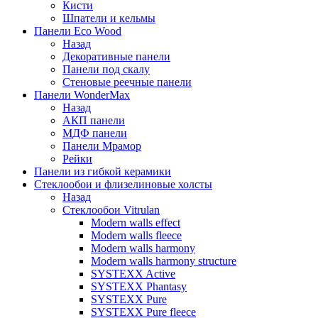
Кисти
Шпатели и кельмы
Панели Eco Wood
Назад
Декоративные панели
Панели под скалу
Стеновые реечные панели
Панели WonderMax
Назад
АКП панели
МДФ панели
Панели Мрамор
Рейки
Панели из гибкой керамики
Стеклообои и флизелиновые холсты
Назад
Стеклообои Vitrulan
Modern walls effect
Modern walls fleece
Modern walls harmony
Modern walls harmony structure
SYSTEXX Active
SYSTEXX Phantasy
SYSTEXX Pure
SYSTEXX Pure fleece