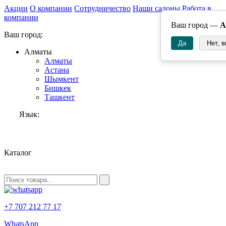
Акции
О компании
Сотрудничество
Наши салоны
Работа в
компании
Ваш город —
А
Ваш город:
Да
Нет, 
Алматы
Алматы
Астана
Шымкент
Бишкек
Ташкент
Язык:
RU
Каталог
+7 707 212 77 17
WhatsApp