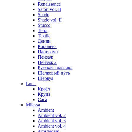
Renaissance
Satori vol. II
Shade
Shade vol. II
Stucco
Terra
Textile
Денди
Королева
Панорама
Пейзаж
Пейзаж 2
Русская классика
Шелковый путь
Шервуд
Luna
Крафт
Круиз
Сага
Milassa
Ambient
Ambient vol. 2
Ambient vol. 3
Ambient vol. 4
Amsterdam