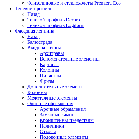
Флизелиновые и стеклохолсты Premiera Eco
Теневой профиль
Назад
Теневой профиль Decaro
Теневой профиль Logiform
Фасадная лепнина
Назад
Балюстрада
Входная группа
Архитравы
Вспомогательные элементы
Карнизы
Колонны
Пилястры
Фризы
Дополнительные элементы
Колонны
Межэтажные элементы
Оконные обрамления
Арочные обрамления
Замковые камни
Кронштейны-пьедесталы
Наличники
Откосы
Подоконные элементы