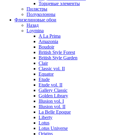
Торцевые элементы
Пилястры
Полуколонны
Флизелиновые обои
Назад
Loymina
A La Prima
Amazonia
Boudoir
British Style Forest
British Style Garden
Clair
Classic vol. II
Equator
Etude
Etude vol. II
Gallery Classic
Golden Library
Illusion vol. I
Illusion vol. II
La Belle Epoque
Liberty
Lotus
Lotus Universe
Origins