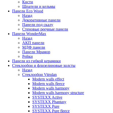
Кисти
Шпатели и кельмы
Панели Eco Wood
Назад
Декоративные панели
Панели под скалу
Стеновые реечные панели
Панели WonderMax
Назад
АКП панели
МДФ панели
Панели Мрамор
Рейки
Панели из гибкой керамики
Стеклообои и флизелиновые холсты
Назад
Стеклообои Vitrulan
Modern walls effect
Modern walls fleece
Modern walls harmony
Modern walls harmony structure
SYSTEXX Active
SYSTEXX Phantasy
SYSTEXX Pure
SYSTEXX Pure fleece