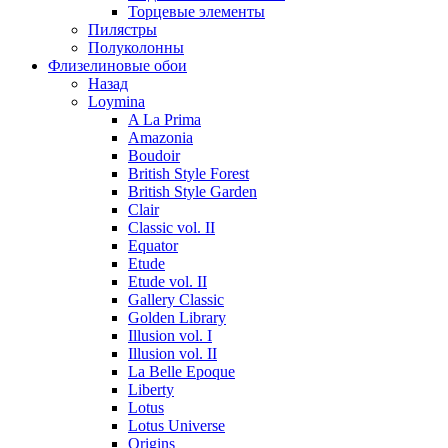
Торцевые элементы
Пилястры
Полуколонны
Флизелиновые обои
Назад
Loymina
A La Prima
Amazonia
Boudoir
British Style Forest
British Style Garden
Clair
Classic vol. II
Equator
Etude
Etude vol. II
Gallery Classic
Golden Library
Illusion vol. I
Illusion vol. II
La Belle Epoque
Liberty
Lotus
Lotus Universe
Origins