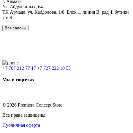
г. Алматы
Ул. Абдуллиных, 64
ТК Армада, ул. Кабдолова, 1/8, Блок 1, линия В, ряд 4, бутики
7 и 9
Все салоны
Наши филиалы:
Алматы
,
Астана
,
Шымкент
,
Бишкек
,
Ташкент
Доставка: Караганда, Актобе, Атырау, Актау и весь Казахстан.
+7 707 212 77 17
+7 727 222 10 55
Мы в соцсетях
© 2026 Premiera Concept Store
Все права защищены
Публичная оферта