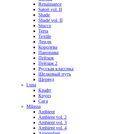
Renaissance
Satori vol. II
Shade
Shade vol. II
Stucco
Terra
Textile
Денди
Королева
Панорама
Пейзаж
Пейзаж 2
Русская классика
Шелковый путь
Шервуд
Luna
Крафт
Круиз
Сага
Milassa
Ambient
Ambient vol. 2
Ambient vol. 3
Ambient vol. 4
Amsterdam