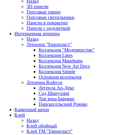
Назад
3D панели
Гипсовые панно
Гипсовые светильники
Панели в покрытии
Панели с подсветкой
Интерьерная лепнина
Назад
Лепнина "Европласт"
Коллекция "Модернистик"
Коллекция Lines
Коллекция Mauritania
Коллекция New Art Deco
Коллекция Simple
Основная коллекция
Лепнина Rodecor
Легенда Ар-Деко
Сад Шинуазри
Три века Барокко
Царскосельский Рококо
Каменный шпон
Клей
Назад
Клей обойный
Клей ТМ "Европласт"