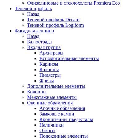
Флизелиновые и стеклохолсты Premiera Eco
Теневой профиль
Назад
Теневой профиль Decaro
Теневой профиль Logiform
Фасадная лепнина
Назад
Балюстрада
Входная группа
Архитравы
Вспомогательные элементы
Карнизы
Колонны
Пилястры
Фризы
Дополнительные элементы
Колонны
Межэтажные элементы
Оконные обрамления
Арочные обрамления
Замковые камни
Кронштейны-пьедесталы
Наличники
Откосы
Подоконные элементы