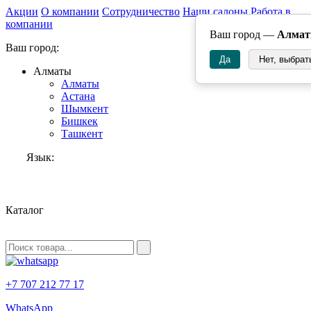
Акции
О компании
Сотрудничество
Наши салоны
Работа в
компании
Ваш город —
Алма
Ваш город:
Да
Нет, выбрат
Алматы
Алматы
Астана
Шымкент
Бишкек
Ташкент
Язык:
RU
Каталог
+7 707 212 77 17
WhatsApp