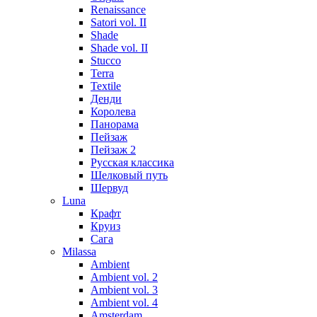
Renaissance
Satori vol. II
Shade
Shade vol. II
Stucco
Terra
Textile
Денди
Королева
Панорама
Пейзаж
Пейзаж 2
Русская классика
Шелковый путь
Шервуд
Luna
Крафт
Круиз
Сага
Milassa
Ambient
Ambient vol. 2
Ambient vol. 3
Ambient vol. 4
Amsterdam