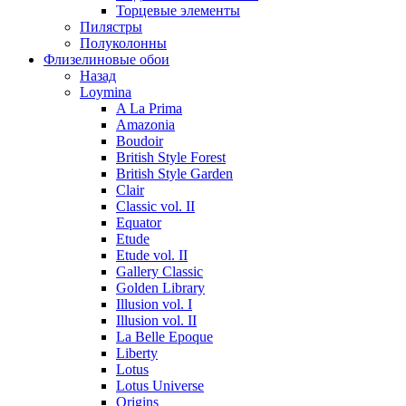
Торцевые элементы
Пилястры
Полуколонны
Флизелиновые обои
Назад
Loymina
A La Prima
Amazonia
Boudoir
British Style Forest
British Style Garden
Clair
Classic vol. II
Equator
Etude
Etude vol. II
Gallery Classic
Golden Library
Illusion vol. I
Illusion vol. II
La Belle Epoque
Liberty
Lotus
Lotus Universe
Origins