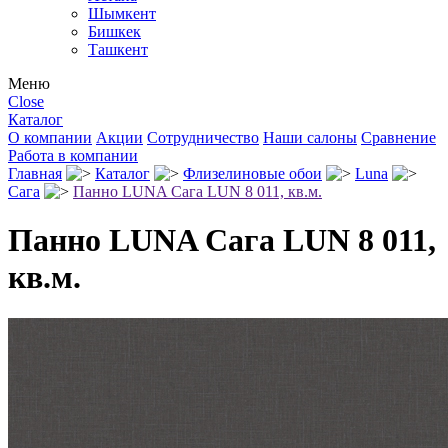
Шымкент
Бишкек
Ташкент
Меню
Close
Каталог
О компании
Акции
Сотрудничество
Наши салоны
Сравнение
Работа в компании
Главная
Каталог
Флизелиновые обои
Luna
Сага
Панно LUNA Сага LUN 8 011, кв.м.
Панно LUNA Сага LUN 8 011,
кв.м.