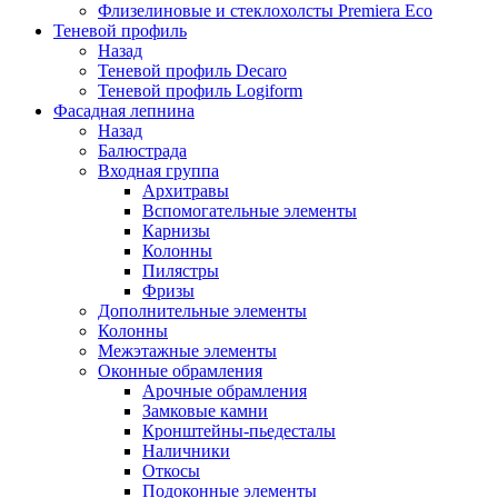
Флизелиновые и стеклохолсты Premiera Eco
Теневой профиль
Назад
Теневой профиль Decaro
Теневой профиль Logiform
Фасадная лепнина
Назад
Балюстрада
Входная группа
Архитравы
Вспомогательные элементы
Карнизы
Колонны
Пилястры
Фризы
Дополнительные элементы
Колонны
Межэтажные элементы
Оконные обрамления
Арочные обрамления
Замковые камни
Кронштейны-пьедесталы
Наличники
Откосы
Подоконные элементы