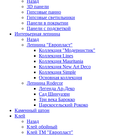
Назад
3D панели
Гипсовые панно
Гипсовые светильники
Панели в покрытии
Панели с подсветкой
Интерьерная лепнина
Назад
Лепнина "Европласт"
Коллекция "Модернистик"
Коллекция Lines
Коллекция Mauritania
Коллекция New Art Deco
Коллекция Simple
Основная коллекция
Лепнина Rodecor
Легенда Ар-Деко
Сад Шинуазри
Три века Барокко
Царскосельский Рококо
Каменный шпон
Клей
Назад
Клей обойный
Клей ТМ "Европласт"