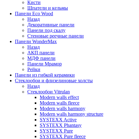
Кисти
Шпатели и кельмы
Панели Eco Wood
Назад
Декоративные панели
Панели под скалу
Стеновые реечные панели
Панели WonderMax
Назад
АКП панели
МДФ панели
Панели Мрамор
Рейки
Панели из гибкой керамики
Стеклообои и флизелиновые холсты
Назад
Стеклообои Vitrulan
Modern walls effect
Modern walls fleece
Modern walls harmony
Modern walls harmony structure
SYSTEXX Active
SYSTEXX Phantasy
SYSTEXX Pure
SYSTEXX Pure fleece