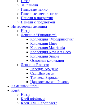
Назад
3D панели
Гипсовые панно
Гипсовые светильники
Панели в покрытии
Панели с подсветкой
Интерьерная лепнина
Назад
Лепнина "Европласт"
Коллекция "Модернистик"
Коллекция Lines
Коллекция Mauritania
Коллекция New Art Deco
Коллекция Simple
Основная коллекция
Лепнина Rodecor
Легенда Ар-Деко
Сад Шинуазри
Три века Барокко
Царскосельский Рококо
Каменный шпон
Клей
Назад
Клей обойный
Клей ТМ "Европласт"