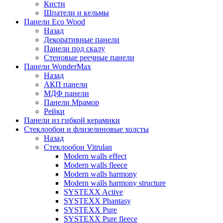
Кисти
Шпатели и кельмы
Панели Eco Wood
Назад
Декоративные панели
Панели под скалу
Стеновые реечные панели
Панели WonderMax
Назад
АКП панели
МДФ панели
Панели Мрамор
Рейки
Панели из гибкой керамики
Стеклообои и флизелиновые холсты
Назад
Стеклообои Vitrulan
Modern walls effect
Modern walls fleece
Modern walls harmony
Modern walls harmony structure
SYSTEXX Active
SYSTEXX Phantasy
SYSTEXX Pure
SYSTEXX Pure fleece