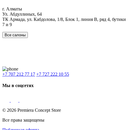
г. Алматы
Ул. Абдуллиных, 64
ТК Армада, ул. Кабдолова, 1/8, Блок 1, линия В, ряд 4, бутики
7 и 9
Все салоны
Наши филиалы:
Алматы
,
Астана
,
Шымкент
,
Бишкек
,
Ташкент
Доставка: Караганда, Актобе, Атырау, Актау и весь Казахстан.
+7 707 212 77 17
+7 727 222 10 55
Мы в соцсетях
© 2026 Premiera Concept Store
Все права защищены
Публичная оферта