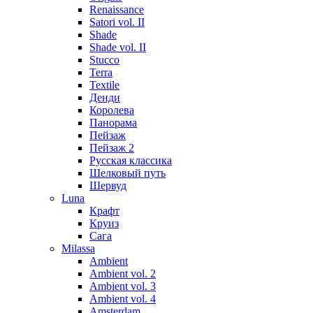
Renaissance
Satori vol. II
Shade
Shade vol. II
Stucco
Terra
Textile
Денди
Королева
Панорама
Пейзаж
Пейзаж 2
Русская классика
Шелковый путь
Шервуд
Luna
Крафт
Круиз
Сага
Milassa
Ambient
Ambient vol. 2
Ambient vol. 3
Ambient vol. 4
Amsterdam