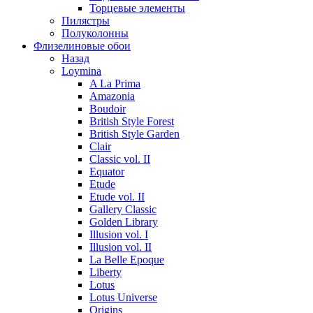
Торцевые элементы
Пилястры
Полуколонны
Флизелиновые обои
Назад
Loymina
A La Prima
Amazonia
Boudoir
British Style Forest
British Style Garden
Clair
Classic vol. II
Equator
Etude
Etude vol. II
Gallery Classic
Golden Library
Illusion vol. I
Illusion vol. II
La Belle Epoque
Liberty
Lotus
Lotus Universe
Origins