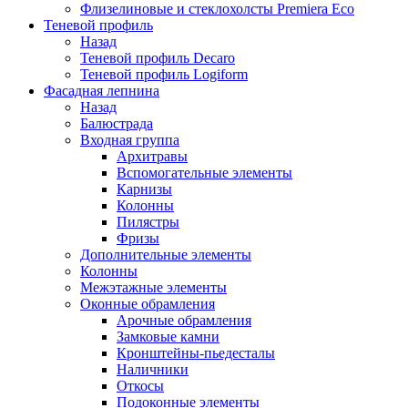
Флизелиновые и стеклохолсты Premiera Eco
Теневой профиль
Назад
Теневой профиль Decaro
Теневой профиль Logiform
Фасадная лепнина
Назад
Балюстрада
Входная группа
Архитравы
Вспомогательные элементы
Карнизы
Колонны
Пилястры
Фризы
Дополнительные элементы
Колонны
Межэтажные элементы
Оконные обрамления
Арочные обрамления
Замковые камни
Кронштейны-пьедесталы
Наличники
Откосы
Подоконные элементы