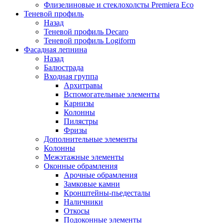
Флизелиновые и стеклохолсты Premiera Eco
Теневой профиль
Назад
Теневой профиль Decaro
Теневой профиль Logiform
Фасадная лепнина
Назад
Балюстрада
Входная группа
Архитравы
Вспомогательные элементы
Карнизы
Колонны
Пилястры
Фризы
Дополнительные элементы
Колонны
Межэтажные элементы
Оконные обрамления
Арочные обрамления
Замковые камни
Кронштейны-пьедесталы
Наличники
Откосы
Подоконные элементы