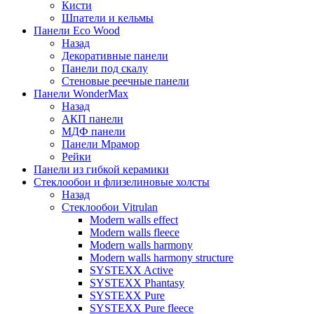
Кисти
Шпатели и кельмы
Панели Eco Wood
Назад
Декоративные панели
Панели под скалу
Стеновые реечные панели
Панели WonderMax
Назад
АКП панели
МДФ панели
Панели Мрамор
Рейки
Панели из гибкой керамики
Стеклообои и флизелиновые холсты
Назад
Стеклообои Vitrulan
Modern walls effect
Modern walls fleece
Modern walls harmony
Modern walls harmony structure
SYSTEXX Active
SYSTEXX Phantasy
SYSTEXX Pure
SYSTEXX Pure fleece