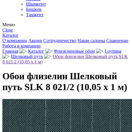
Шымкент
Бишкек
Ташкент
Меню
Close
Каталог
О компании
Акции
Сотрудничество
Наши салоны
Сравнение
Работа в компании
Главная
Каталог
Флизелиновые обои
Loymina
Шелковый путь
Обои флизелин Шелковый путь SLK
8 021/2 (10,05 х 1 м)
Обои флизелин Шелковый
путь SLK 8 021/2 (10,05 х 1 м)