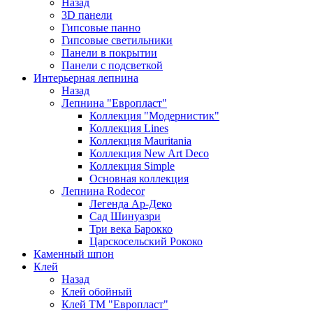
Назад
3D панели
Гипсовые панно
Гипсовые светильники
Панели в покрытии
Панели с подсветкой
Интерьерная лепнина
Назад
Лепнина "Европласт"
Коллекция "Модернистик"
Коллекция Lines
Коллекция Mauritania
Коллекция New Art Deco
Коллекция Simple
Основная коллекция
Лепнина Rodecor
Легенда Ар-Деко
Сад Шинуазри
Три века Барокко
Царскосельский Рококо
Каменный шпон
Клей
Назад
Клей обойный
Клей ТМ "Европласт"