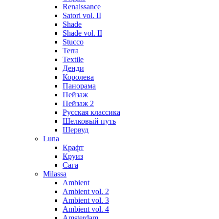
Renaissance
Satori vol. II
Shade
Shade vol. II
Stucco
Terra
Textile
Денди
Королева
Панорама
Пейзаж
Пейзаж 2
Русская классика
Шелковый путь
Шервуд
Luna
Крафт
Круиз
Сага
Milassa
Ambient
Ambient vol. 2
Ambient vol. 3
Ambient vol. 4
Amsterdam