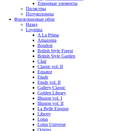
Торцевые элементы
Пилястры
Полуколонны
Флизелиновые обои
Назад
Loymina
A La Prima
Amazonia
Boudoir
British Style Forest
British Style Garden
Clair
Classic vol. II
Equator
Etude
Etude vol. II
Gallery Classic
Golden Library
Illusion vol. I
Illusion vol. II
La Belle Epoque
Liberty
Lotus
Lotus Universe
Origins