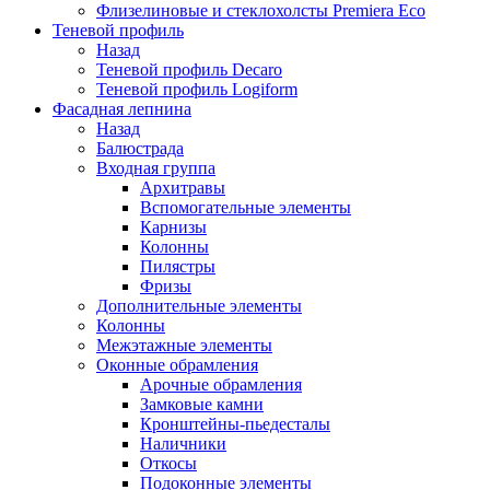
Флизелиновые и стеклохолсты Premiera Eco
Теневой профиль
Назад
Теневой профиль Decaro
Теневой профиль Logiform
Фасадная лепнина
Назад
Балюстрада
Входная группа
Архитравы
Вспомогательные элементы
Карнизы
Колонны
Пилястры
Фризы
Дополнительные элементы
Колонны
Межэтажные элементы
Оконные обрамления
Арочные обрамления
Замковые камни
Кронштейны-пьедесталы
Наличники
Откосы
Подоконные элементы