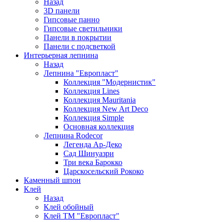
Назад
3D панели
Гипсовые панно
Гипсовые светильники
Панели в покрытии
Панели с подсветкой
Интерьерная лепнина
Назад
Лепнина "Европласт"
Коллекция "Модернистик"
Коллекция Lines
Коллекция Mauritania
Коллекция New Art Deco
Коллекция Simple
Основная коллекция
Лепнина Rodecor
Легенда Ар-Деко
Сад Шинуазри
Три века Барокко
Царскосельский Рококо
Каменный шпон
Клей
Назад
Клей обойный
Клей ТМ "Европласт"