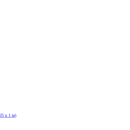
5 х 1 м)