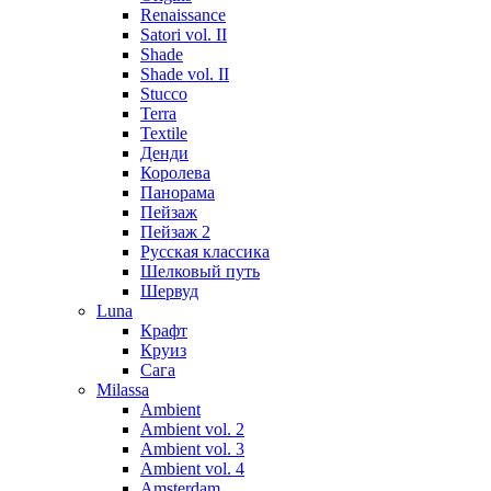
Renaissance
Satori vol. II
Shade
Shade vol. II
Stucco
Terra
Textile
Денди
Королева
Панорама
Пейзаж
Пейзаж 2
Русская классика
Шелковый путь
Шервуд
Luna
Крафт
Круиз
Сага
Milassa
Ambient
Ambient vol. 2
Ambient vol. 3
Ambient vol. 4
Amsterdam