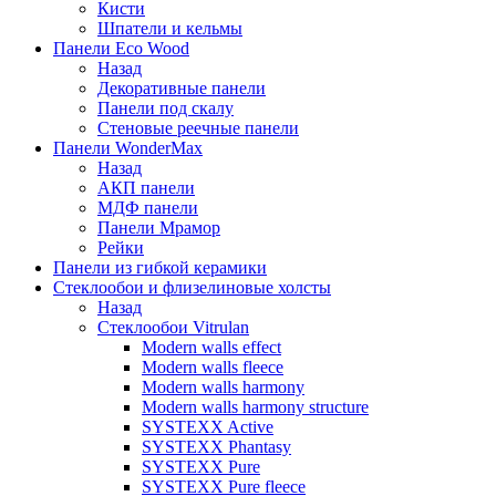
Кисти
Шпатели и кельмы
Панели Eco Wood
Назад
Декоративные панели
Панели под скалу
Стеновые реечные панели
Панели WonderMax
Назад
АКП панели
МДФ панели
Панели Мрамор
Рейки
Панели из гибкой керамики
Стеклообои и флизелиновые холсты
Назад
Стеклообои Vitrulan
Modern walls effect
Modern walls fleece
Modern walls harmony
Modern walls harmony structure
SYSTEXX Active
SYSTEXX Phantasy
SYSTEXX Pure
SYSTEXX Pure fleece