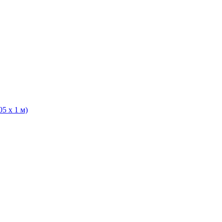
5 х 1 м)