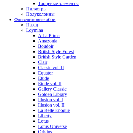
Торцевые элементы
Пилястры
Полуколонны
Флизелиновые обои
Назад
Loymina
A La Prima
Amazonia
Boudoir
British Style Forest
British Style Garden
Clair
Classic vol. II
Equator
Etude
Etude vol. II
Gallery Classic
Golden Library
Illusion vol. I
Illusion vol. II
La Belle Epoque
Liberty
Lotus
Lotus Universe
Origins