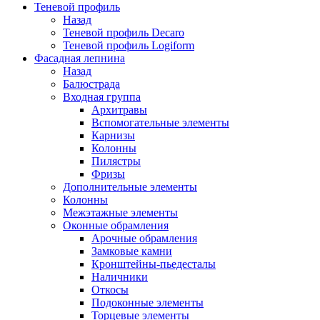
Теневой профиль
Назад
Теневой профиль Decaro
Теневой профиль Logiform
Фасадная лепнина
Назад
Балюстрада
Входная группа
Архитравы
Вспомогательные элементы
Карнизы
Колонны
Пилястры
Фризы
Дополнительные элементы
Колонны
Межэтажные элементы
Оконные обрамления
Арочные обрамления
Замковые камни
Кронштейны-пьедесталы
Наличники
Откосы
Подоконные элементы
Торцевые элементы