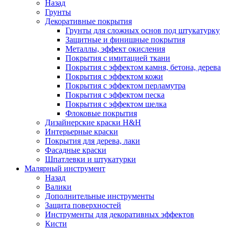
Назад
Грунты
Декоративные покрытия
Грунты для сложных основ под штукатурку
Защитные и финишные покрытия
Металлы, эффект окисления
Покрытия с имитацией ткани
Покрытия с эффектом камня, бетона, дерева
Покрытия с эффектом кожи
Покрытия с эффектом перламутра
Покрытия с эффектом песка
Покрытия с эффектом шелка
Флоковые покрытия
Дизайнерские краски H&H
Интерьерные краски
Покрытия для дерева, лаки
Фасадные краски
Шпатлевки и штукатурки
Малярный инструмент
Назад
Валики
Дополнительные инструменты
Защита поверхностей
Инструменты для декоративных эффектов
Кисти