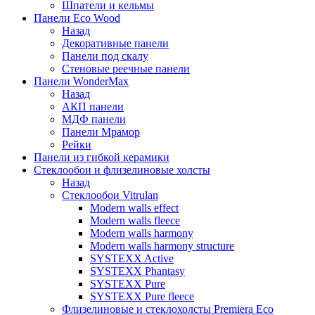
Шпатели и кельмы
Панели Eco Wood
Назад
Декоративные панели
Панели под скалу
Стеновые реечные панели
Панели WonderMax
Назад
АКП панели
МДФ панели
Панели Мрамор
Рейки
Панели из гибкой керамики
Стеклообои и флизелиновые холсты
Назад
Стеклообои Vitrulan
Modern walls effect
Modern walls fleece
Modern walls harmony
Modern walls harmony structure
SYSTEXX Active
SYSTEXX Phantasy
SYSTEXX Pure
SYSTEXX Pure fleece
Флизелиновые и стеклохолсты Premiera Eco