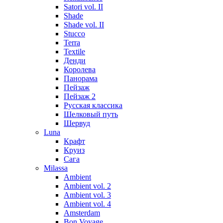
Satori vol. II
Shade
Shade vol. II
Stucco
Terra
Textile
Денди
Королева
Панорама
Пейзаж
Пейзаж 2
Русская классика
Шелковый путь
Шервуд
Luna
Крафт
Круиз
Сага
Milassa
Ambient
Ambient vol. 2
Ambient vol. 3
Ambient vol. 4
Amsterdam
Bon Voyage