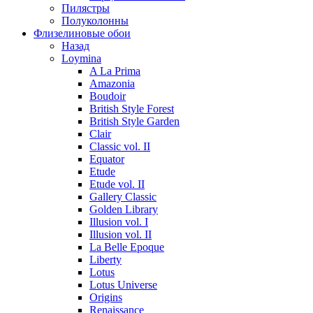
Пилястры
Полуколонны
Флизелиновые обои
Назад
Loymina
A La Prima
Amazonia
Boudoir
British Style Forest
British Style Garden
Clair
Classic vol. II
Equator
Etude
Etude vol. II
Gallery Classic
Golden Library
Illusion vol. I
Illusion vol. II
La Belle Epoque
Liberty
Lotus
Lotus Universe
Origins
Renaissance