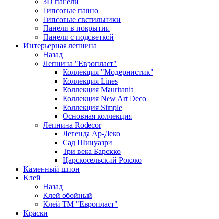
3D панели
Гипсовые панно
Гипсовые светильники
Панели в покрытии
Панели с подсветкой
Интерьерная лепнина
Назад
Лепнина "Европласт"
Коллекция "Модернистик"
Коллекция Lines
Коллекция Mauritania
Коллекция New Art Deco
Коллекция Simple
Основная коллекция
Лепнина Rodecor
Легенда Ар-Деко
Сад Шинуазри
Три века Барокко
Царскосельский Рококо
Каменный шпон
Клей
Назад
Клей обойный
Клей ТМ "Европласт"
Краски