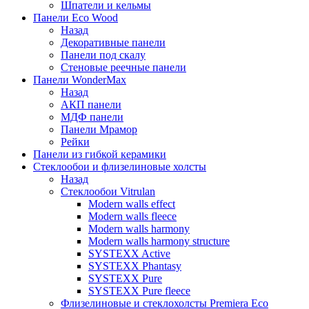
Шпатели и кельмы
Панели Eco Wood
Назад
Декоративные панели
Панели под скалу
Стеновые реечные панели
Панели WonderMax
Назад
АКП панели
МДФ панели
Панели Мрамор
Рейки
Панели из гибкой керамики
Стеклообои и флизелиновые холсты
Назад
Стеклообои Vitrulan
Modern walls effect
Modern walls fleece
Modern walls harmony
Modern walls harmony structure
SYSTEXX Active
SYSTEXX Phantasy
SYSTEXX Pure
SYSTEXX Pure fleece
Флизелиновые и стеклохолсты Premiera Eco