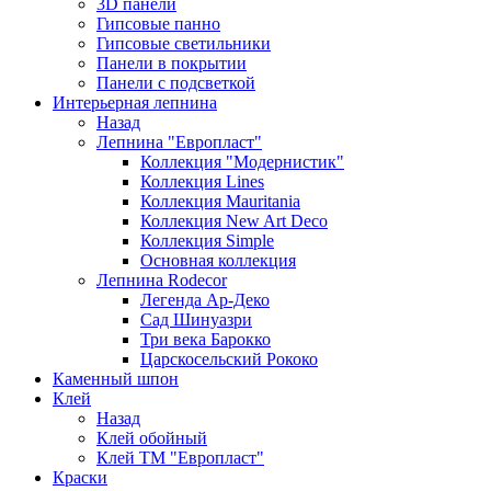
3D панели
Гипсовые панно
Гипсовые светильники
Панели в покрытии
Панели с подсветкой
Интерьерная лепнина
Назад
Лепнина "Европласт"
Коллекция "Модернистик"
Коллекция Lines
Коллекция Mauritania
Коллекция New Art Deco
Коллекция Simple
Основная коллекция
Лепнина Rodecor
Легенда Ар-Деко
Сад Шинуазри
Три века Барокко
Царскосельский Рококо
Каменный шпон
Клей
Назад
Клей обойный
Клей ТМ "Европласт"
Краски