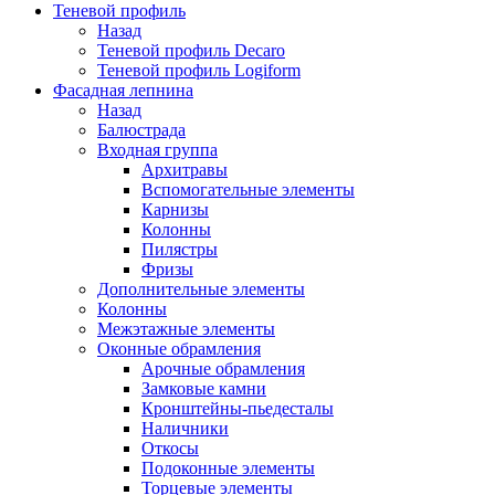
Теневой профиль
Назад
Теневой профиль Decaro
Теневой профиль Logiform
Фасадная лепнина
Назад
Балюстрада
Входная группа
Архитравы
Вспомогательные элементы
Карнизы
Колонны
Пилястры
Фризы
Дополнительные элементы
Колонны
Межэтажные элементы
Оконные обрамления
Арочные обрамления
Замковые камни
Кронштейны-пьедесталы
Наличники
Откосы
Подоконные элементы
Торцевые элементы