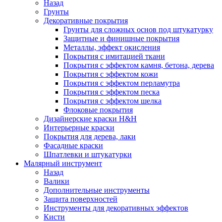
Назад
Грунты
Декоративные покрытия
Грунты для сложных основ под штукатурку
Защитные и финишные покрытия
Металлы, эффект окисления
Покрытия с имитацией ткани
Покрытия с эффектом камня, бетона, дерева
Покрытия с эффектом кожи
Покрытия с эффектом перламутра
Покрытия с эффектом песка
Покрытия с эффектом шелка
Флоковые покрытия
Дизайнерские краски H&H
Интерьерные краски
Покрытия для дерева, лаки
Фасадные краски
Шпатлевки и штукатурки
Малярный инструмент
Назад
Валики
Дополнительные инструменты
Защита поверхностей
Инструменты для декоративных эффектов
Кисти