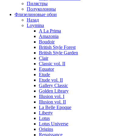
Пилястры
Полуколонны
Флизелиновые обои
Назад
Loymina
A La Prima
Amazonia
Boudoir
British Style Forest
British Style Garden
Clair
Classic vol. II
Equator
Etude
Etude vol. II
Gallery Classic
Golden Library
Illusion vol. I
Illusion vol. II
La Belle Epoque
Liberty
Lotus
Lotus Universe
Origins
Renaissance