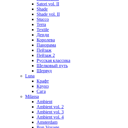
Satori vol. II
Shade
Shade vol. II
Stucco
Terra
Textile
Денди
Королева
Панорама
Пейзаж
Пейзаж 2
Русская классика
Шелковый путь
Шервуд
Luna
Крафт
Круиз
Сага
Milassa
Ambient
Ambient vol. 2
Ambient vol. 3
Ambient vol. 4
Amsterdam
Bon Voyage