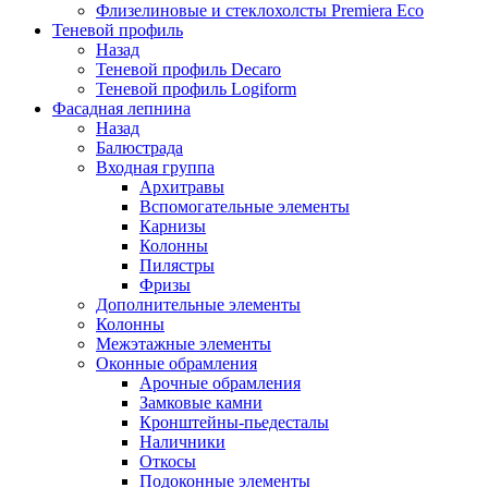
Флизелиновые и стеклохолсты Premiera Eco
Теневой профиль
Назад
Теневой профиль Decaro
Теневой профиль Logiform
Фасадная лепнина
Назад
Балюстрада
Входная группа
Архитравы
Вспомогательные элементы
Карнизы
Колонны
Пилястры
Фризы
Дополнительные элементы
Колонны
Межэтажные элементы
Оконные обрамления
Арочные обрамления
Замковые камни
Кронштейны-пьедесталы
Наличники
Откосы
Подоконные элементы