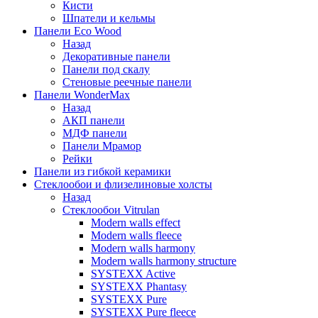
Кисти
Шпатели и кельмы
Панели Eco Wood
Назад
Декоративные панели
Панели под скалу
Стеновые реечные панели
Панели WonderMax
Назад
АКП панели
МДФ панели
Панели Мрамор
Рейки
Панели из гибкой керамики
Стеклообои и флизелиновые холсты
Назад
Стеклообои Vitrulan
Modern walls effect
Modern walls fleece
Modern walls harmony
Modern walls harmony structure
SYSTEXX Active
SYSTEXX Phantasy
SYSTEXX Pure
SYSTEXX Pure fleece