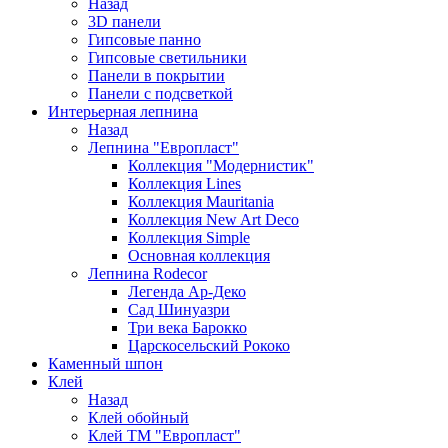
Назад
3D панели
Гипсовые панно
Гипсовые светильники
Панели в покрытии
Панели с подсветкой
Интерьерная лепнина
Назад
Лепнина "Европласт"
Коллекция "Модернистик"
Коллекция Lines
Коллекция Mauritania
Коллекция New Art Deco
Коллекция Simple
Основная коллекция
Лепнина Rodecor
Легенда Ар-Деко
Сад Шинуазри
Три века Барокко
Царскосельский Рококо
Каменный шпон
Клей
Назад
Клей обойный
Клей ТМ "Европласт"