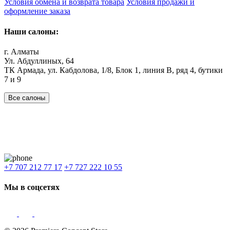
Условия обмена и возврата товара
Условия продажи и
оформление заказа
Наши салоны:
г. Алматы
Ул. Абдуллиных, 64
ТК Армада, ул. Кабдолова, 1/8, Блок 1, линия В, ряд 4, бутики
7 и 9
Все салоны
Наши филиалы:
Алматы
,
Астана
,
Шымкент
,
Бишкек
,
Ташкент
Доставка: Караганда, Актобе, Атырау, Актау и весь Казахстан.
+7 707 212 77 17
+7 727 222 10 55
Мы в соцсетях