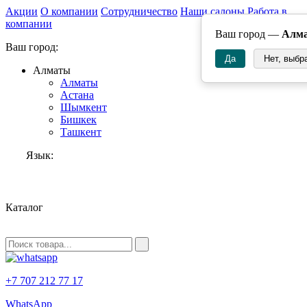
Акции
О компании
Сотрудничество
Наши салоны
Работа в
компании
Ваш город —
Алм
Ваш город:
Да
Нет, выбр
Алматы
Алматы
Астана
Шымкент
Бишкек
Ташкент
Язык:
RU
Каталог
+7 707 212 77 17
WhatsApp