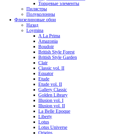
Торцевые элементы
Пилястры
Полуколонны
Флизелиновые обои
Назад
Loymina
A La Prima
Amazonia
Boudoir
British Style Forest
British Style Garden
Clair
Classic vol. II
Equator
Etude
Etude vol. II
Gallery Classic
Golden Library
Illusion vol. I
Illusion vol. II
La Belle Epoque
Liberty
Lotus
Lotus Universe
Origins