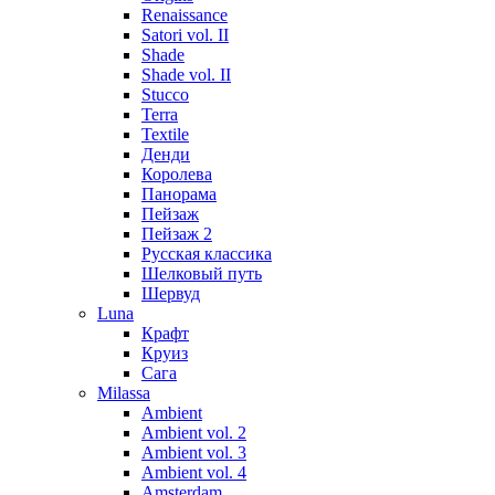
Renaissance
Satori vol. II
Shade
Shade vol. II
Stucco
Terra
Textile
Денди
Королева
Панорама
Пейзаж
Пейзаж 2
Русская классика
Шелковый путь
Шервуд
Luna
Крафт
Круиз
Сага
Milassa
Ambient
Ambient vol. 2
Ambient vol. 3
Ambient vol. 4
Amsterdam