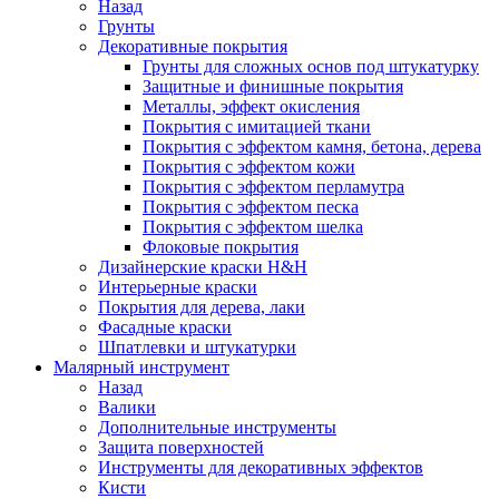
Назад
Грунты
Декоративные покрытия
Грунты для сложных основ под штукатурку
Защитные и финишные покрытия
Металлы, эффект окисления
Покрытия с имитацией ткани
Покрытия с эффектом камня, бетона, дерева
Покрытия с эффектом кожи
Покрытия с эффектом перламутра
Покрытия с эффектом песка
Покрытия с эффектом шелка
Флоковые покрытия
Дизайнерские краски H&H
Интерьерные краски
Покрытия для дерева, лаки
Фасадные краски
Шпатлевки и штукатурки
Малярный инструмент
Назад
Валики
Дополнительные инструменты
Защита поверхностей
Инструменты для декоративных эффектов
Кисти