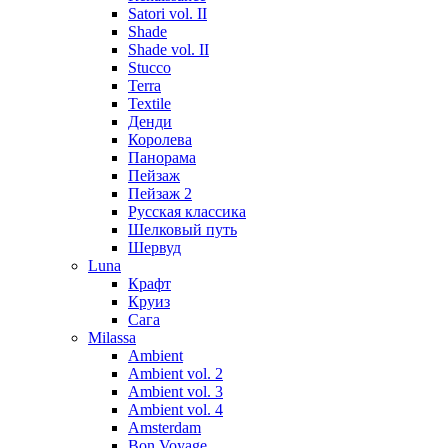
Satori vol. II
Shade
Shade vol. II
Stucco
Terra
Textile
Денди
Королева
Панорама
Пейзаж
Пейзаж 2
Русская классика
Шелковый путь
Шервуд
Luna
Крафт
Круиз
Сага
Milassa
Ambient
Ambient vol. 2
Ambient vol. 3
Ambient vol. 4
Amsterdam
Bon Voyage