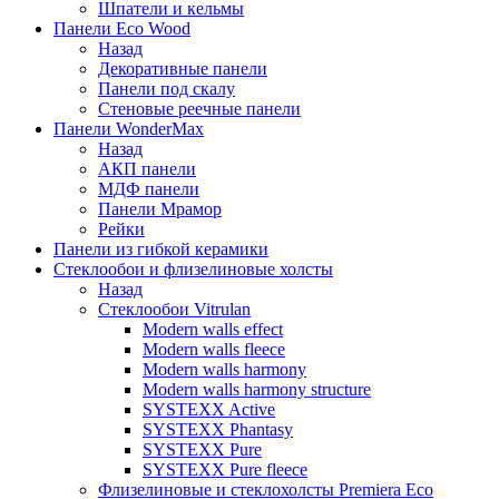
Шпатели и кельмы
Панели Eco Wood
Назад
Декоративные панели
Панели под скалу
Стеновые реечные панели
Панели WonderMax
Назад
АКП панели
МДФ панели
Панели Мрамор
Рейки
Панели из гибкой керамики
Стеклообои и флизелиновые холсты
Назад
Стеклообои Vitrulan
Modern walls effect
Modern walls fleece
Modern walls harmony
Modern walls harmony structure
SYSTEXX Active
SYSTEXX Phantasy
SYSTEXX Pure
SYSTEXX Pure fleece
Флизелиновые и стеклохолсты Premiera Eco