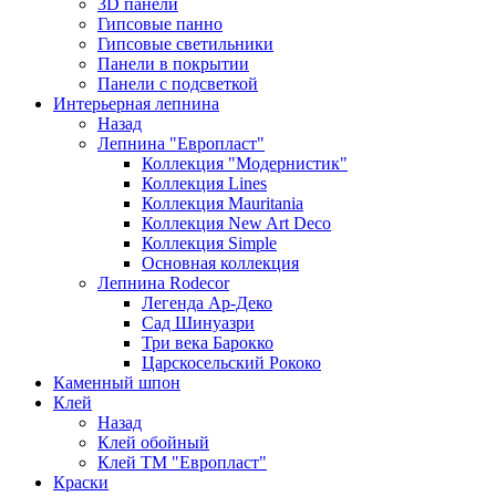
3D панели
Гипсовые панно
Гипсовые светильники
Панели в покрытии
Панели с подсветкой
Интерьерная лепнина
Назад
Лепнина "Европласт"
Коллекция "Модернистик"
Коллекция Lines
Коллекция Mauritania
Коллекция New Art Deco
Коллекция Simple
Основная коллекция
Лепнина Rodecor
Легенда Ар-Деко
Сад Шинуазри
Три века Барокко
Царскосельский Рококо
Каменный шпон
Клей
Назад
Клей обойный
Клей ТМ "Европласт"
Краски