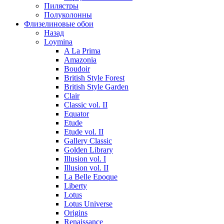
Пилястры
Полуколонны
Флизелиновые обои
Назад
Loymina
A La Prima
Amazonia
Boudoir
British Style Forest
British Style Garden
Clair
Classic vol. II
Equator
Etude
Etude vol. II
Gallery Classic
Golden Library
Illusion vol. I
Illusion vol. II
La Belle Epoque
Liberty
Lotus
Lotus Universe
Origins
Renaissance