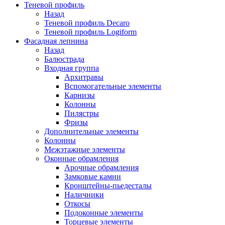
Теневой профиль
Назад
Теневой профиль Decaro
Теневой профиль Logiform
Фасадная лепнина
Назад
Балюстрада
Входная группа
Архитравы
Вспомогательные элементы
Карнизы
Колонны
Пилястры
Фризы
Дополнительные элементы
Колонны
Межэтажные элементы
Оконные обрамления
Арочные обрамления
Замковые камни
Кронштейны-пьедесталы
Наличники
Откосы
Подоконные элементы
Торцевые элементы