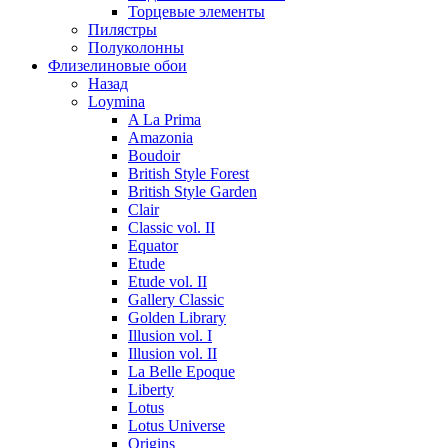
Торцевые элементы
Пилястры
Полуколонны
Флизелиновые обои
Назад
Loymina
A La Prima
Amazonia
Boudoir
British Style Forest
British Style Garden
Clair
Classic vol. II
Equator
Etude
Etude vol. II
Gallery Classic
Golden Library
Illusion vol. I
Illusion vol. II
La Belle Epoque
Liberty
Lotus
Lotus Universe
Origins