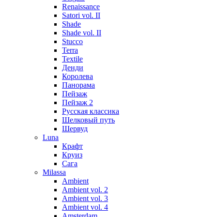
Renaissance
Satori vol. II
Shade
Shade vol. II
Stucco
Terra
Textile
Денди
Королева
Панорама
Пейзаж
Пейзаж 2
Русская классика
Шелковый путь
Шервуд
Luna
Крафт
Круиз
Сага
Milassa
Ambient
Ambient vol. 2
Ambient vol. 3
Ambient vol. 4
Amsterdam