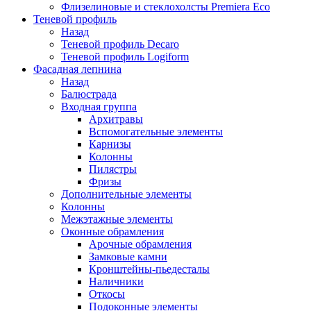
Флизелиновые и стеклохолсты Premiera Eco
Теневой профиль
Назад
Теневой профиль Decaro
Теневой профиль Logiform
Фасадная лепнина
Назад
Балюстрада
Входная группа
Архитравы
Вспомогательные элементы
Карнизы
Колонны
Пилястры
Фризы
Дополнительные элементы
Колонны
Межэтажные элементы
Оконные обрамления
Арочные обрамления
Замковые камни
Кронштейны-пьедесталы
Наличники
Откосы
Подоконные элементы