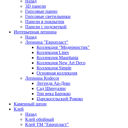
Назад
3D панели
Гипсовые панно
Гипсовые светильники
Панели в покрытии
Панели с подсветкой
Интерьерная лепнина
Назад
Лепнина "Европласт"
Коллекция "Модернистик"
Коллекция Lines
Коллекция Mauritania
Коллекция New Art Deco
Коллекция Simple
Основная коллекция
Лепнина Rodecor
Легенда Ар-Деко
Сад Шинуазри
Три века Барокко
Царскосельский Рококо
Каменный шпон
Клей
Назад
Клей обойный
Клей ТМ "Европласт"