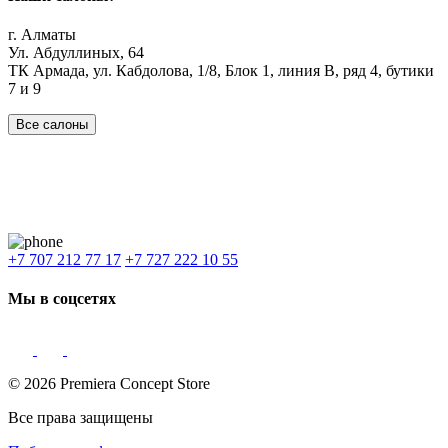
г. Алматы
Ул. Абдуллиных, 64
ТК Армада, ул. Кабдолова, 1/8, Блок 1, линия В, ряд 4, бутики
7 и 9
Все салоны
Наши филиалы:
Алматы
,
Астана
,
Шымкент
,
Бишкек
,
Ташкент
Доставка: Караганда, Актобе, Атырау, Актау и весь Казахстан.
+7 707 212 77 17
+7 727 222 10 55
Мы в соцсетях
© 2026 Premiera Concept Store
Все права защищены