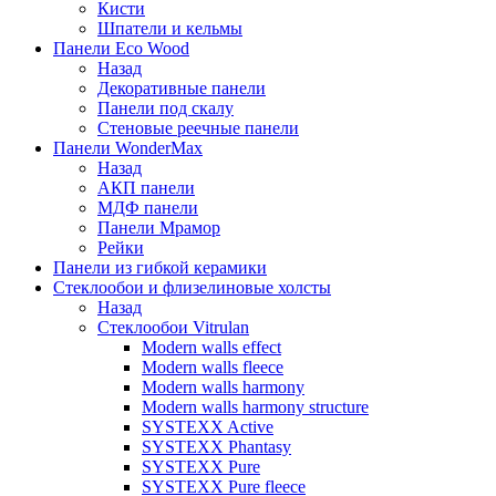
Кисти
Шпатели и кельмы
Панели Eco Wood
Назад
Декоративные панели
Панели под скалу
Стеновые реечные панели
Панели WonderMax
Назад
АКП панели
МДФ панели
Панели Мрамор
Рейки
Панели из гибкой керамики
Стеклообои и флизелиновые холсты
Назад
Стеклообои Vitrulan
Modern walls effect
Modern walls fleece
Modern walls harmony
Modern walls harmony structure
SYSTEXX Active
SYSTEXX Phantasy
SYSTEXX Pure
SYSTEXX Pure fleece