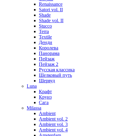
Renaissance
Satori vol. II
Shade
Shade vol. II
Stucco
Terra
Textile
Денди
Королева
Панорама
Пейзаж
Пейзаж 2
Русская классика
Шелковый путь
Шервуд
Luna
Крафт
Круиз
Сага
Milassa
Ambient
Ambient vol. 2
Ambient vol. 3
Ambient vol. 4
Amsterdam