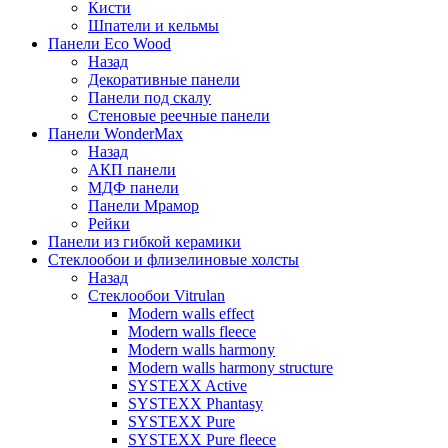
Кисти
Шпатели и кельмы
Панели Eco Wood
Назад
Декоративные панели
Панели под скалу
Стеновые реечные панели
Панели WonderMax
Назад
АКП панели
МДФ панели
Панели Мрамор
Рейки
Панели из гибкой керамики
Стеклообои и флизелиновые холсты
Назад
Стеклообои Vitrulan
Modern walls effect
Modern walls fleece
Modern walls harmony
Modern walls harmony structure
SYSTEXX Active
SYSTEXX Phantasy
SYSTEXX Pure
SYSTEXX Pure fleece