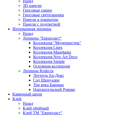
Назад
3D панели
Гипсовые панно
Гипсовые светильники
Панели в покрытии
Панели с подсветкой
Интерьерная лепнина
Назад
Лепнина "Европласт"
Коллекция "Модернистик"
Коллекция Lines
Коллекция Mauritania
Коллекция New Art Deco
Коллекция Simple
Основная коллекция
Лепнина Rodecor
Легенда Ар-Деко
Сад Шинуазри
Три века Барокко
Царскосельский Рококо
Каменный шпон
Клей
Назад
Клей обойный
Клей ТМ "Европласт"