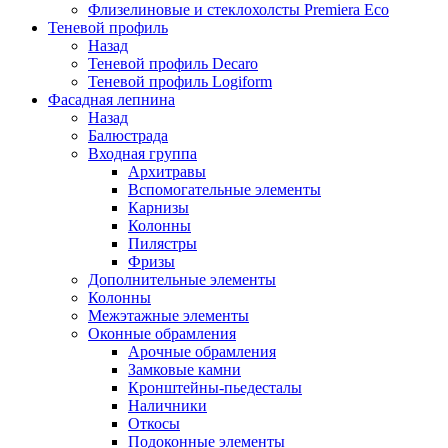
Флизелиновые и стеклохолсты Premiera Eco
Теневой профиль
Назад
Теневой профиль Decaro
Теневой профиль Logiform
Фасадная лепнина
Назад
Балюстрада
Входная группа
Архитравы
Вспомогательные элементы
Карнизы
Колонны
Пилястры
Фризы
Дополнительные элементы
Колонны
Межэтажные элементы
Оконные обрамления
Арочные обрамления
Замковые камни
Кронштейны-пьедесталы
Наличники
Откосы
Подоконные элементы