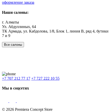
оформление заказа
Наши салоны:
г. Алматы
Ул. Абдуллиных, 64
ТК Армада, ул. Кабдолова, 1/8, Блок 1, линия В, ряд 4, бутики
7 и 9
Все салоны
Наши филиалы:
Алматы
,
Астана
,
Шымкент
,
Бишкек
,
Ташкент
Доставка: Караганда, Актобе, Атырау, Актау и весь Казахстан.
+7 707 212 77 17
+7 727 222 10 55
Мы в соцсетях
© 2026 Premiera Concept Store