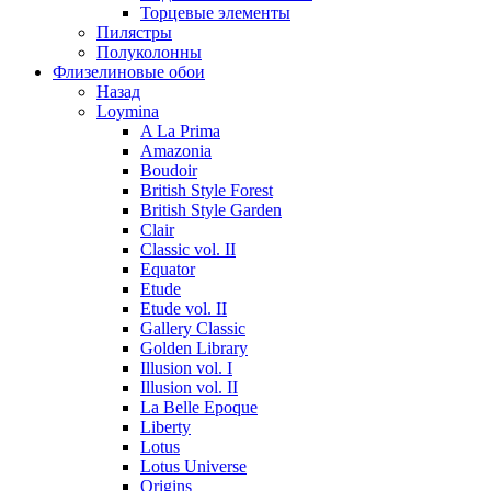
Торцевые элементы
Пилястры
Полуколонны
Флизелиновые обои
Назад
Loymina
A La Prima
Amazonia
Boudoir
British Style Forest
British Style Garden
Clair
Classic vol. II
Equator
Etude
Etude vol. II
Gallery Classic
Golden Library
Illusion vol. I
Illusion vol. II
La Belle Epoque
Liberty
Lotus
Lotus Universe
Origins