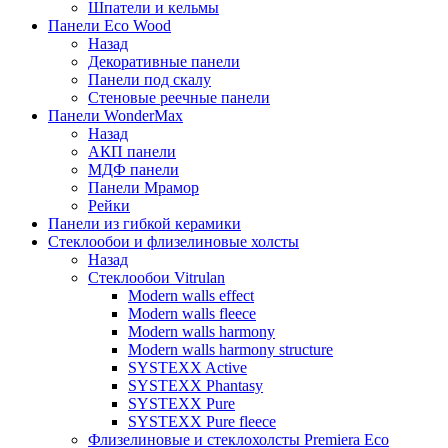
Шпатели и кельмы
Панели Eco Wood
Назад
Декоративные панели
Панели под скалу
Стеновые реечные панели
Панели WonderMax
Назад
АКП панели
МДФ панели
Панели Мрамор
Рейки
Панели из гибкой керамики
Стеклообои и флизелиновые холсты
Назад
Стеклообои Vitrulan
Modern walls effect
Modern walls fleece
Modern walls harmony
Modern walls harmony structure
SYSTEXX Active
SYSTEXX Phantasy
SYSTEXX Pure
SYSTEXX Pure fleece
Флизелиновые и стеклохолсты Premiera Eco