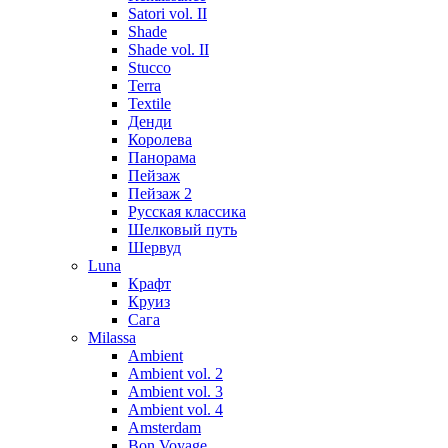
Satori vol. II
Shade
Shade vol. II
Stucco
Terra
Textile
Денди
Королева
Панорама
Пейзаж
Пейзаж 2
Русская классика
Шелковый путь
Шервуд
Luna
Крафт
Круиз
Сага
Milassa
Ambient
Ambient vol. 2
Ambient vol. 3
Ambient vol. 4
Amsterdam
Bon Voyage