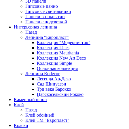
3D панели
Гипсовые панно
Гипсовые светильники
Панели в покрытии
Панели с подсветкой
Интерьерная лепнина
Назад
Лепнина "Европласт"
Коллекция "Модернистик"
Коллекция Lines
Коллекция Mauritania
Коллекция New Art Deco
Коллекция Simple
Основная коллекция
Лепнина Rodecor
Легенда Ар-Деко
Сад Шинуазри
Три века Барокко
Царскосельский Рококо
Каменный шпон
Клей
Назад
Клей обойный
Клей ТМ "Европласт"
Краски