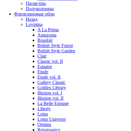
Пилястры
Полуколонны
Флизелиновые обои
Назад
Loymina
A La Prima
Amazonia
Boudoir
British Style Forest
British Style Garden
Clair
Classic vol. II
Equator
Etude
Etude vol. II
Gallery Classic
Golden Library
Illusion vol. I
Illusion vol. II
La Belle Epoque
Liberty
Lotus
Lotus Universe
Origins
Renaissance