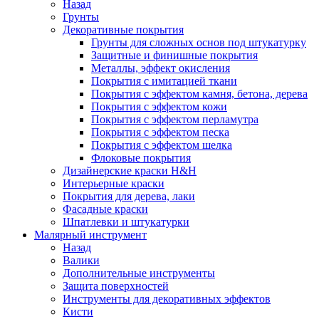
Назад
Грунты
Декоративные покрытия
Грунты для сложных основ под штукатурку
Защитные и финишные покрытия
Металлы, эффект окисления
Покрытия с имитацией ткани
Покрытия с эффектом камня, бетона, дерева
Покрытия с эффектом кожи
Покрытия с эффектом перламутра
Покрытия с эффектом песка
Покрытия с эффектом шелка
Флоковые покрытия
Дизайнерские краски H&H
Интерьерные краски
Покрытия для дерева, лаки
Фасадные краски
Шпатлевки и штукатурки
Малярный инструмент
Назад
Валики
Дополнительные инструменты
Защита поверхностей
Инструменты для декоративных эффектов
Кисти