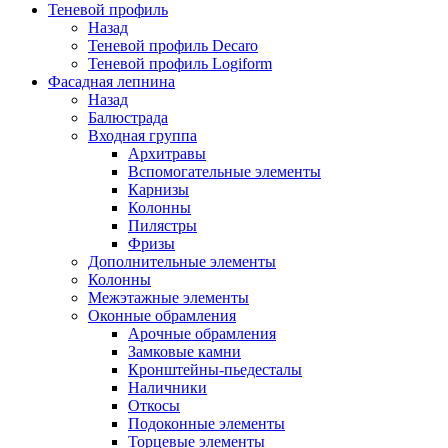
Теневой профиль
Назад
Теневой профиль Decaro
Теневой профиль Logiform
Фасадная лепнина
Назад
Балюстрада
Входная группа
Архитравы
Вспомогательные элементы
Карнизы
Колонны
Пилястры
Фризы
Дополнительные элементы
Колонны
Межэтажные элементы
Оконные обрамления
Арочные обрамления
Замковые камни
Кронштейны-пьедесталы
Наличники
Откосы
Подоконные элементы
Торцевые элементы