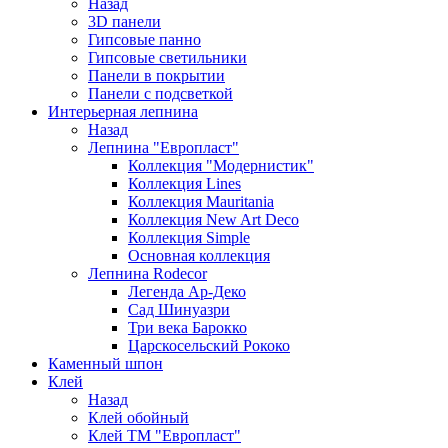
Назад
3D панели
Гипсовые панно
Гипсовые светильники
Панели в покрытии
Панели с подсветкой
Интерьерная лепнина
Назад
Лепнина "Европласт"
Коллекция "Модернистик"
Коллекция Lines
Коллекция Mauritania
Коллекция New Art Deco
Коллекция Simple
Основная коллекция
Лепнина Rodecor
Легенда Ар-Деко
Сад Шинуазри
Три века Барокко
Царскосельский Рококо
Каменный шпон
Клей
Назад
Клей обойный
Клей ТМ "Европласт"