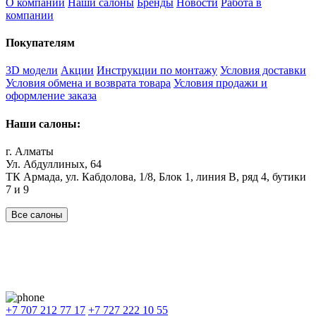
О компании
Наши салоны
Бренды
Новости
Работа в
компании
Покупателям
3D модели
Акции
Инструкции по монтажу
Условия доставки
Условия обмена и возврата товара
Условия продажи и
оформление заказа
Наши салоны:
г. Алматы
Ул. Абдуллиных, 64
ТК Армада, ул. Кабдолова, 1/8, Блок 1, линия В, ряд 4, бутики
7 и 9
Все салоны
Наши филиалы:
Алматы
,
Астана
,
Шымкент
,
Бишкек
,
Ташкент
Доставка: Караганда, Актобе, Атырау, Актау и весь Казахстан.
+7 707 212 77 17
+7 727 222 10 55