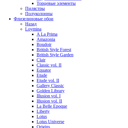
Торцевые элементы
Пилястры
Полуколонны
Флизелиновые обои
Назад
Loymina
A La Prima
Amazonia
Boudoir
British Style Forest
British Style Garden
Clair
Classic vol. II
Equator
Etude
Etude vol. II
Gallery Classic
Golden Library
Illusion vol. I
Illusion vol. II
La Belle Epoque
Liberty
Lotus
Lotus Universe
Origins