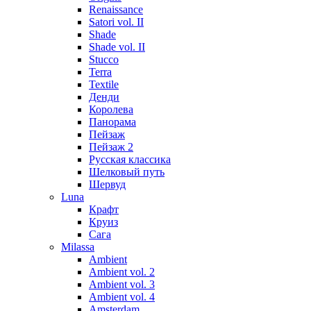
Renaissance
Satori vol. II
Shade
Shade vol. II
Stucco
Terra
Textile
Денди
Королева
Панорама
Пейзаж
Пейзаж 2
Русская классика
Шелковый путь
Шервуд
Luna
Крафт
Круиз
Сага
Milassa
Ambient
Ambient vol. 2
Ambient vol. 3
Ambient vol. 4
Amsterdam