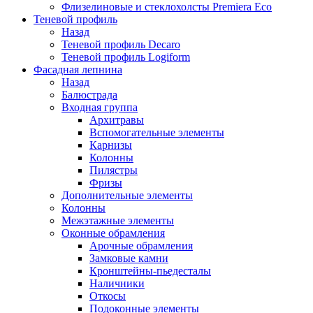
Флизелиновые и стеклохолсты Premiera Eco
Теневой профиль
Назад
Теневой профиль Decaro
Теневой профиль Logiform
Фасадная лепнина
Назад
Балюстрада
Входная группа
Архитравы
Вспомогательные элементы
Карнизы
Колонны
Пилястры
Фризы
Дополнительные элементы
Колонны
Межэтажные элементы
Оконные обрамления
Арочные обрамления
Замковые камни
Кронштейны-пьедесталы
Наличники
Откосы
Подоконные элементы