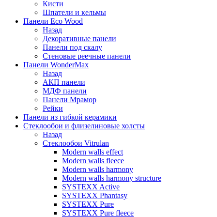
Кисти
Шпатели и кельмы
Панели Eco Wood
Назад
Декоративные панели
Панели под скалу
Стеновые реечные панели
Панели WonderMax
Назад
АКП панели
МДФ панели
Панели Мрамор
Рейки
Панели из гибкой керамики
Стеклообои и флизелиновые холсты
Назад
Стеклообои Vitrulan
Modern walls effect
Modern walls fleece
Modern walls harmony
Modern walls harmony structure
SYSTEXX Active
SYSTEXX Phantasy
SYSTEXX Pure
SYSTEXX Pure fleece