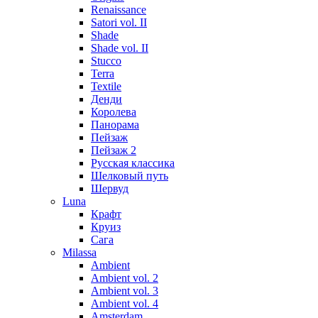
Renaissance
Satori vol. II
Shade
Shade vol. II
Stucco
Terra
Textile
Денди
Королева
Панорама
Пейзаж
Пейзаж 2
Русская классика
Шелковый путь
Шервуд
Luna
Крафт
Круиз
Сага
Milassa
Ambient
Ambient vol. 2
Ambient vol. 3
Ambient vol. 4
Amsterdam