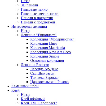
Назад
3D панели
Гипсовые панно
Гипсовые светильники
Панели в покрытии
Панели с подсветкой
Интерьерная лепнина
Назад
Лепнина "Европласт"
Коллекция "Модернистик"
Коллекция Lines
Коллекция Mauritania
Коллекция New Art Deco
Коллекция Simple
Основная коллекция
Лепнина Rodecor
Легенда Ар-Деко
Сад Шинуазри
Три века Барокко
Царскосельский Рококо
Каменный шпон
Клей
Назад
Клей обойный
Клей ТМ "Европласт"