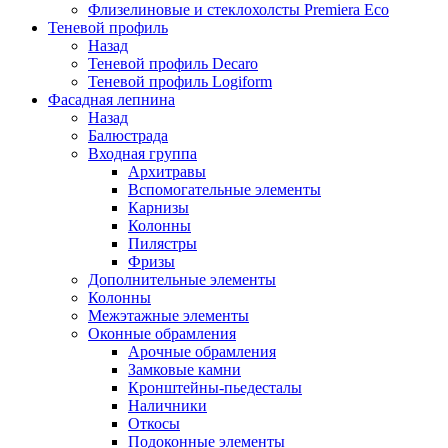
Флизелиновые и стеклохолсты Premiera Eco
Теневой профиль
Назад
Теневой профиль Decaro
Теневой профиль Logiform
Фасадная лепнина
Назад
Балюстрада
Входная группа
Архитравы
Вспомогательные элементы
Карнизы
Колонны
Пилястры
Фризы
Дополнительные элементы
Колонны
Межэтажные элементы
Оконные обрамления
Арочные обрамления
Замковые камни
Кронштейны-пьедесталы
Наличники
Откосы
Подоконные элементы