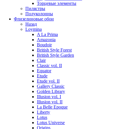
Торцевые элементы
Пилястры
Полуколонны
Флизелиновые обои
Назад
Loymina
A La Prima
Amazonia
Boudoir
British Style Forest
British Style Garden
Clair
Classic vol. II
Equator
Etude
Etude vol. II
Gallery Classic
Golden Library
Illusion vol. I
Illusion vol. II
La Belle Epoque
Liberty
Lotus
Lotus Universe
Origins