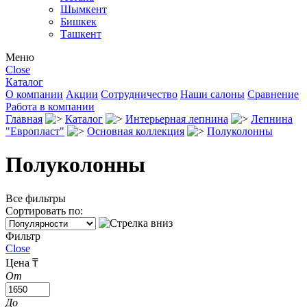
Шымкент
Бишкек
Ташкент
Меню
Close
Каталог
О компании
Акции
Сотрудничество
Наши салоны
Сравнение
Работа в компании
Главная
Каталог
Интерьерная лепнина
Лепнина
"Европласт"
Основная коллекция
Полуколонны
Полуколонны
Все фильтры
Сортировать по:
Фильтр
Close
Цена ₸
От
До