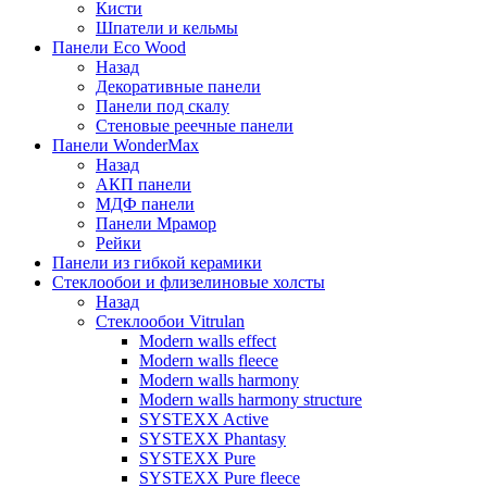
Кисти
Шпатели и кельмы
Панели Eco Wood
Назад
Декоративные панели
Панели под скалу
Стеновые реечные панели
Панели WonderMax
Назад
АКП панели
МДФ панели
Панели Мрамор
Рейки
Панели из гибкой керамики
Стеклообои и флизелиновые холсты
Назад
Стеклообои Vitrulan
Modern walls effect
Modern walls fleece
Modern walls harmony
Modern walls harmony structure
SYSTEXX Active
SYSTEXX Phantasy
SYSTEXX Pure
SYSTEXX Pure fleece