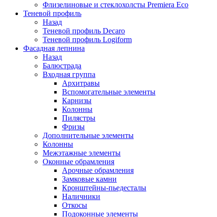
Флизелиновые и стеклохолсты Premiera Eco
Теневой профиль
Назад
Теневой профиль Decaro
Теневой профиль Logiform
Фасадная лепнина
Назад
Балюстрада
Входная группа
Архитравы
Вспомогательные элементы
Карнизы
Колонны
Пилястры
Фризы
Дополнительные элементы
Колонны
Межэтажные элементы
Оконные обрамления
Арочные обрамления
Замковые камни
Кронштейны-пьедесталы
Наличники
Откосы
Подоконные элементы