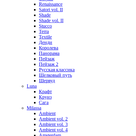
Renaissance
Satori vol. II
Shade
Shade vol. II
Stucco
Terra
Textile
Денди
Королева
Панорама
Пейзаж
Пейзаж 2
Русская классика
Шелковый путь
Шервуд
Luna
Крафт
Круиз
Сага
Milassa
Ambient
Ambient vol. 2
Ambient vol. 3
Ambient vol. 4
Amsterdam