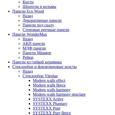
Кисти
Шпатели и кельмы
Панели Eco Wood
Назад
Декоративные панели
Панели под скалу
Стеновые реечные панели
Панели WonderMax
Назад
АКП панели
МДФ панели
Панели Мрамор
Рейки
Панели из гибкой керамики
Стеклообои и флизелиновые холсты
Назад
Стеклообои Vitrulan
Modern walls effect
Modern walls fleece
Modern walls harmony
Modern walls harmony structure
SYSTEXX Active
SYSTEXX Phantasy
SYSTEXX Pure
SYSTEXX Pure fleece