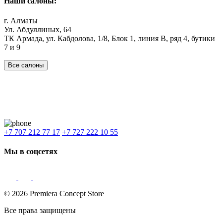
Наши салоны:
г. Алматы
Ул. Абдуллиных, 64
ТК Армада, ул. Кабдолова, 1/8, Блок 1, линия В, ряд 4, бутики
7 и 9
Все салоны
Наши филиалы:
Алматы
,
Астана
,
Шымкент
,
Бишкек
,
Ташкент
Доставка: Караганда, Актобе, Атырау, Актау и весь Казахстан.
+7 707 212 77 17
+7 727 222 10 55
Мы в соцсетях
© 2026 Premiera Concept Store
Все права защищены