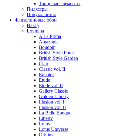
Торцевые элементы
Пилястры
Полуколонны
Флизелиновые обои
Назад
Loymina
A La Prima
Amazonia
Boudoir
British Style Forest
British Style Garden
Clair
Classic vol. II
Equator
Etude
Etude vol. II
Gallery Classic
Golden Library
Illusion vol. I
Illusion vol. II
La Belle Epoque
Liberty
Lotus
Lotus Universe
Origins