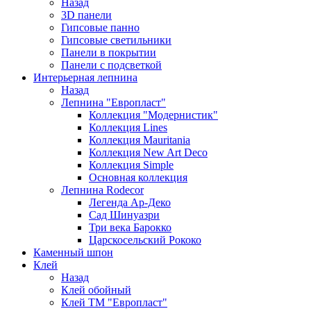
Назад
3D панели
Гипсовые панно
Гипсовые светильники
Панели в покрытии
Панели с подсветкой
Интерьерная лепнина
Назад
Лепнина "Европласт"
Коллекция "Модернистик"
Коллекция Lines
Коллекция Mauritania
Коллекция New Art Deco
Коллекция Simple
Основная коллекция
Лепнина Rodecor
Легенда Ар-Деко
Сад Шинуазри
Три века Барокко
Царскосельский Рококо
Каменный шпон
Клей
Назад
Клей обойный
Клей ТМ "Европласт"