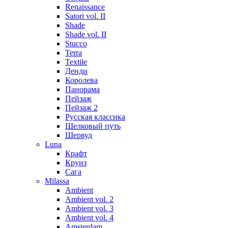
Renaissance
Satori vol. II
Shade
Shade vol. II
Stucco
Terra
Textile
Денди
Королева
Панорама
Пейзаж
Пейзаж 2
Русская классика
Шелковый путь
Шервуд
Luna
Крафт
Круиз
Сага
Milassa
Ambient
Ambient vol. 2
Ambient vol. 3
Ambient vol. 4
Amsterdam