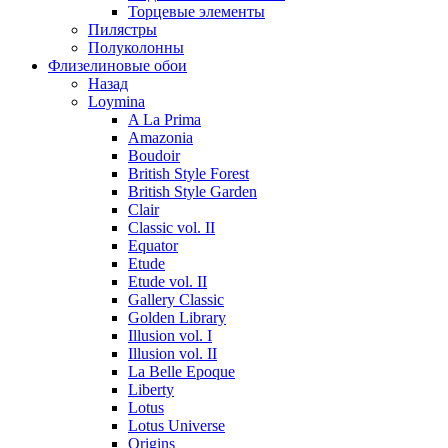
Торцевые элементы
Пилястры
Полуколонны
Флизелиновые обои
Назад
Loymina
A La Prima
Amazonia
Boudoir
British Style Forest
British Style Garden
Clair
Classic vol. II
Equator
Etude
Etude vol. II
Gallery Classic
Golden Library
Illusion vol. I
Illusion vol. II
La Belle Epoque
Liberty
Lotus
Lotus Universe
Origins