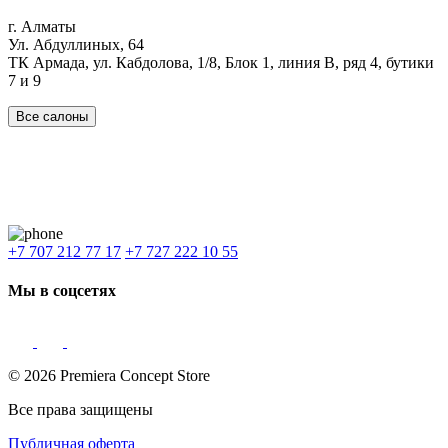
г. Алматы
Ул. Абдуллиных, 64
ТК Армада, ул. Кабдолова, 1/8, Блок 1, линия В, ряд 4, бутики
7 и 9
Все салоны
Наши филиалы:
Алматы
,
Астана
,
Шымкент
,
Бишкек
,
Ташкент
Доставка: Караганда, Актобе, Атырау, Актау и весь Казахстан.
+7 707 212 77 17
+7 727 222 10 55
Мы в соцсетях
© 2026 Premiera Concept Store
Все права защищены
Публичная оферта