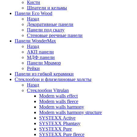
Кисти
Шпатели и кельмы
Панели Eco Wood
Назад
Декоративные панели
Панели под скалу
Стеновые реечные панели
Панели WonderMax
Назад
АКП панели
МДФ панели
Панели Мрамор
Рейки
Панели из гибкой керамики
Стеклообои и флизелиновые холсты
Назад
Стеклообои Vitrulan
Modern walls effect
Modern walls fleece
Modern walls harmony
Modern walls harmony structure
SYSTEXX Active
SYSTEXX Phantasy
SYSTEXX Pure
SYSTEXX Pure fleece