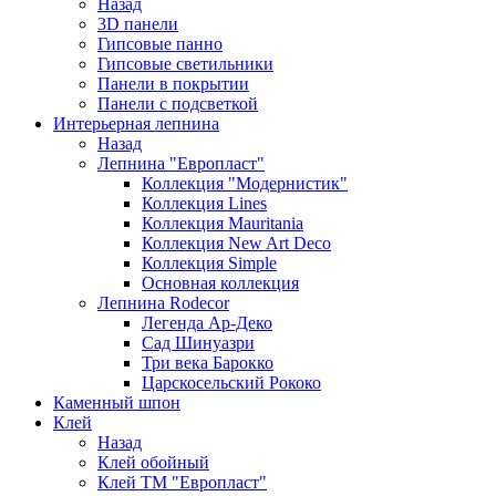
Назад
3D панели
Гипсовые панно
Гипсовые светильники
Панели в покрытии
Панели с подсветкой
Интерьерная лепнина
Назад
Лепнина "Европласт"
Коллекция "Модернистик"
Коллекция Lines
Коллекция Mauritania
Коллекция New Art Deco
Коллекция Simple
Основная коллекция
Лепнина Rodecor
Легенда Ар-Деко
Сад Шинуазри
Три века Барокко
Царскосельский Рококо
Каменный шпон
Клей
Назад
Клей обойный
Клей ТМ "Европласт"