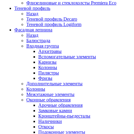
Флизелиновые и стеклохолсты Premiera Eco
Теневой профиль
Назад
Теневой профиль Decaro
Теневой профиль Logiform
Фасадная лепнина
Назад
Балюстрада
Входная группа
Архитравы
Вспомогательные элементы
Карнизы
Колонны
Пилястры
Фризы
Дополнительные элементы
Колонны
Межэтажные элементы
Оконные обрамления
Арочные обрамления
Замковые камни
Кронштейны-пьедесталы
Наличники
Откосы
Подоконные элементы