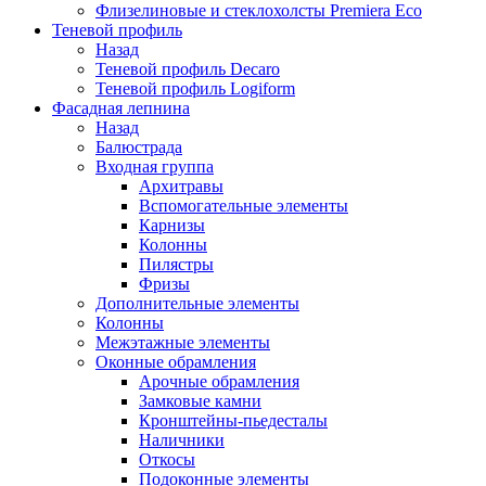
Флизелиновые и стеклохолсты Premiera Eco
Теневой профиль
Назад
Теневой профиль Decaro
Теневой профиль Logiform
Фасадная лепнина
Назад
Балюстрада
Входная группа
Архитравы
Вспомогательные элементы
Карнизы
Колонны
Пилястры
Фризы
Дополнительные элементы
Колонны
Межэтажные элементы
Оконные обрамления
Арочные обрамления
Замковые камни
Кронштейны-пьедесталы
Наличники
Откосы
Подоконные элементы