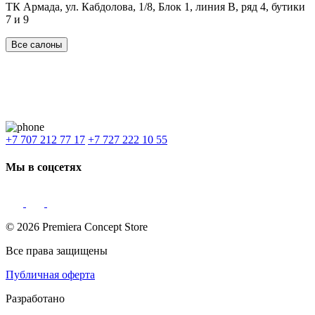
ТК Армада, ул. Кабдолова, 1/8, Блок 1, линия В, ряд 4, бутики
7 и 9
Все салоны
Наши филиалы:
Алматы
,
Астана
,
Шымкент
,
Бишкек
,
Ташкент
Доставка: Караганда, Актобе, Атырау, Актау и весь Казахстан.
+7 707 212 77 17
+7 727 222 10 55
Мы в соцсетях
© 2026 Premiera Concept Store
Все права защищены
Публичная оферта
Разработано