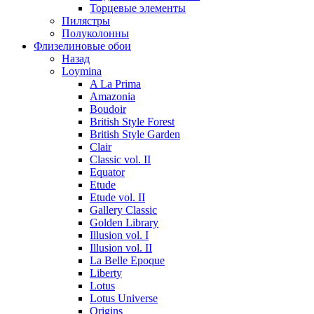
Торцевые элементы
Пилястры
Полуколонны
Флизелиновые обои
Назад
Loymina
A La Prima
Amazonia
Boudoir
British Style Forest
British Style Garden
Clair
Classic vol. II
Equator
Etude
Etude vol. II
Gallery Classic
Golden Library
Illusion vol. I
Illusion vol. II
La Belle Epoque
Liberty
Lotus
Lotus Universe
Origins