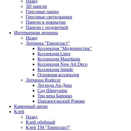
Назад
3D панели
Гипсовые панно
Гипсовые светильники
Панели в покрытии
Панели с подсветкой
Интерьерная лепнина
Назад
Лепнина "Европласт"
Коллекция "Модернистик"
Коллекция Lines
Коллекция Mauritania
Коллекция New Art Deco
Коллекция Simple
Основная коллекция
Лепнина Rodecor
Легенда Ар-Деко
Сад Шинуазри
Три века Барокко
Царскосельский Рококо
Каменный шпон
Клей
Назад
Клей обойный
Клей ТМ "Европласт"