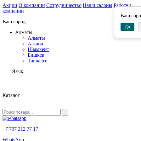
Акции
О компании
Сотрудничество
Наши салоны
Работа в
компании
Ваш гор
Ваш город:
Да
Алматы
Алматы
Астана
Шымкент
Бишкек
Ташкент
Язык:
RU
Каталог
+7 707 212 77 17
WhatsApp