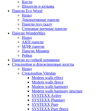
Кисти
Шпатели и кельмы
Панели Eco Wood
Назад
Декоративные панели
Панели под скалу
Стеновые реечные панели
Панели WonderMax
Назад
АКП панели
МДФ панели
Панели Мрамор
Рейки
Панели из гибкой керамики
Стеклообои и флизелиновые холсты
Назад
Стеклообои Vitrulan
Modern walls effect
Modern walls fleece
Modern walls harmony
Modern walls harmony structure
SYSTEXX Active
SYSTEXX Phantasy
SYSTEXX Pure
SYSTEXX Pure fleece