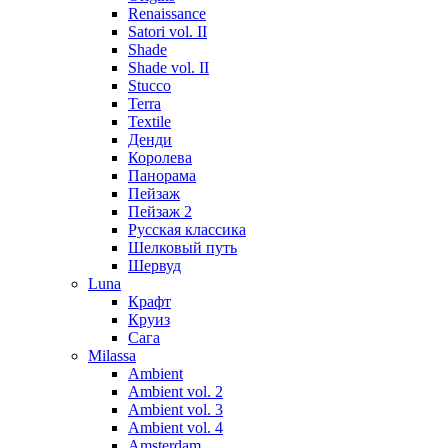
Renaissance
Satori vol. II
Shade
Shade vol. II
Stucco
Terra
Textile
Денди
Королева
Панорама
Пейзаж
Пейзаж 2
Русская классика
Шелковый путь
Шервуд
Luna
Крафт
Круиз
Сага
Milassa
Ambient
Ambient vol. 2
Ambient vol. 3
Ambient vol. 4
Amsterdam