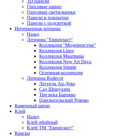
3D панели
Гипсовые панно
Гипсовые светильники
Панели в покрытии
Панели с подсветкой
Интерьерная лепнина
Назад
Лепнина "Европласт"
Коллекция "Модернистик"
Коллекция Lines
Коллекция Mauritania
Коллекция New Art Deco
Коллекция Simple
Основная коллекция
Лепнина Rodecor
Легенда Ар-Деко
Сад Шинуазри
Три века Барокко
Царскосельский Рококо
Каменный шпон
Клей
Назад
Клей обойный
Клей ТМ "Европласт"
Краски