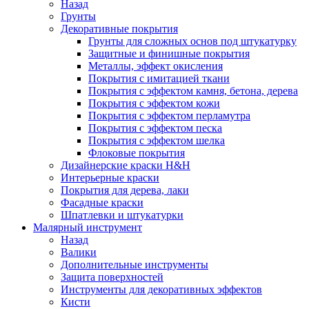
Назад
Грунты
Декоративные покрытия
Грунты для сложных основ под штукатурку
Защитные и финишные покрытия
Металлы, эффект окисления
Покрытия с имитацией ткани
Покрытия с эффектом камня, бетона, дерева
Покрытия с эффектом кожи
Покрытия с эффектом перламутра
Покрытия с эффектом песка
Покрытия с эффектом шелка
Флоковые покрытия
Дизайнерские краски H&H
Интерьерные краски
Покрытия для дерева, лаки
Фасадные краски
Шпатлевки и штукатурки
Малярный инструмент
Назад
Валики
Дополнительные инструменты
Защита поверхностей
Инструменты для декоративных эффектов
Кисти