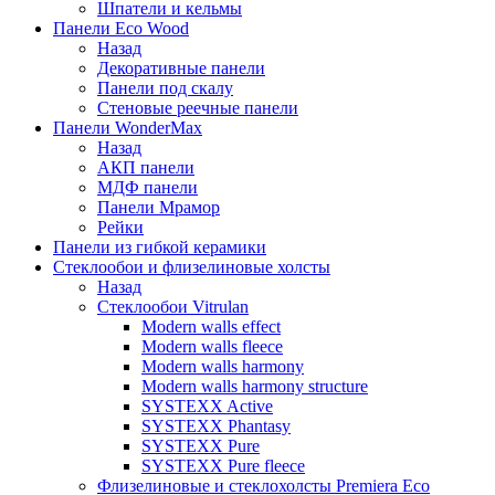
Шпатели и кельмы
Панели Eco Wood
Назад
Декоративные панели
Панели под скалу
Стеновые реечные панели
Панели WonderMax
Назад
АКП панели
МДФ панели
Панели Мрамор
Рейки
Панели из гибкой керамики
Стеклообои и флизелиновые холсты
Назад
Стеклообои Vitrulan
Modern walls effect
Modern walls fleece
Modern walls harmony
Modern walls harmony structure
SYSTEXX Active
SYSTEXX Phantasy
SYSTEXX Pure
SYSTEXX Pure fleece
Флизелиновые и стеклохолсты Premiera Eco