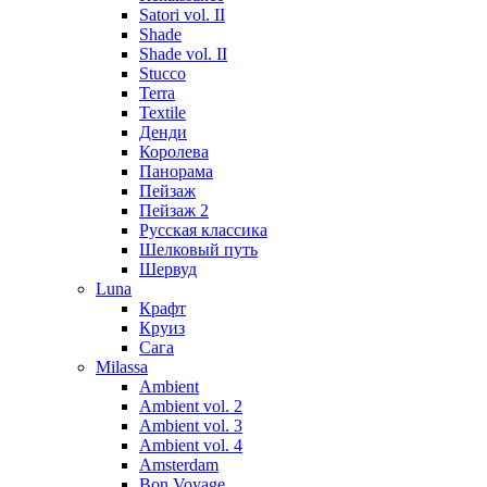
Satori vol. II
Shade
Shade vol. II
Stucco
Terra
Textile
Денди
Королева
Панорама
Пейзаж
Пейзаж 2
Русская классика
Шелковый путь
Шервуд
Luna
Крафт
Круиз
Сага
Milassa
Ambient
Ambient vol. 2
Ambient vol. 3
Ambient vol. 4
Amsterdam
Bon Voyage