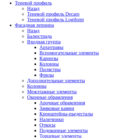
Теневой профиль
Назад
Теневой профиль Decaro
Теневой профиль Logiform
Фасадная лепнина
Назад
Балюстрада
Входная группа
Архитравы
Вспомогательные элементы
Карнизы
Колонны
Пилястры
Фризы
Дополнительные элементы
Колонны
Межэтажные элементы
Оконные обрамления
Арочные обрамления
Замковые камни
Кронштейны-пьедесталы
Наличники
Откосы
Подоконные элементы
Торцевые элементы