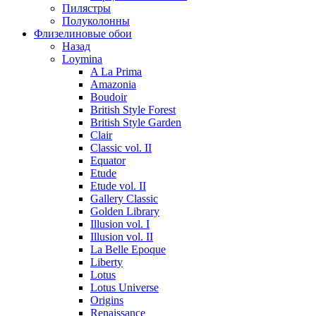
Пилястры
Полуколонны
Флизелиновые обои
Назад
Loymina
A La Prima
Amazonia
Boudoir
British Style Forest
British Style Garden
Clair
Classic vol. II
Equator
Etude
Etude vol. II
Gallery Classic
Golden Library
Illusion vol. I
Illusion vol. II
La Belle Epoque
Liberty
Lotus
Lotus Universe
Origins
Renaissance