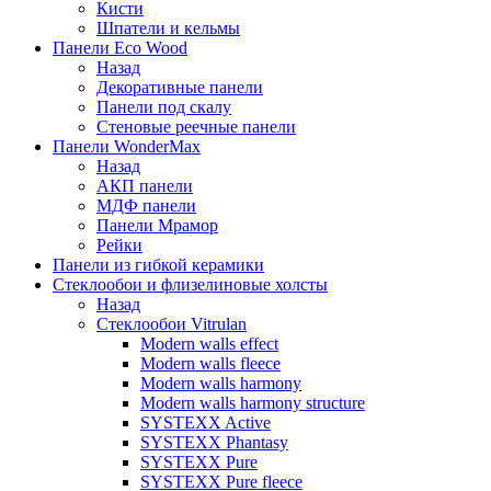
Кисти
Шпатели и кельмы
Панели Eco Wood
Назад
Декоративные панели
Панели под скалу
Стеновые реечные панели
Панели WonderMax
Назад
АКП панели
МДФ панели
Панели Мрамор
Рейки
Панели из гибкой керамики
Стеклообои и флизелиновые холсты
Назад
Стеклообои Vitrulan
Modern walls effect
Modern walls fleece
Modern walls harmony
Modern walls harmony structure
SYSTEXX Active
SYSTEXX Phantasy
SYSTEXX Pure
SYSTEXX Pure fleece