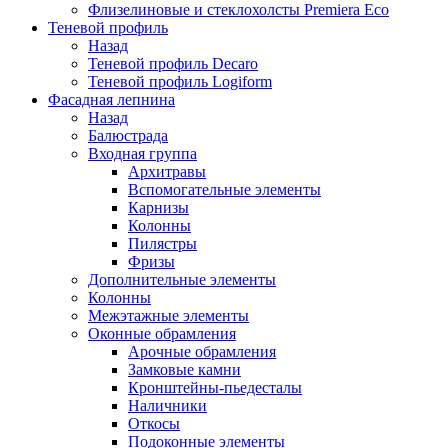
Флизелиновые и стеклохолсты Premiera Eco
Теневой профиль
Назад
Теневой профиль Decaro
Теневой профиль Logiform
Фасадная лепнина
Назад
Балюстрада
Входная группа
Архитравы
Вспомогательные элементы
Карнизы
Колонны
Пилястры
Фризы
Дополнительные элементы
Колонны
Межэтажные элементы
Оконные обрамления
Арочные обрамления
Замковые камни
Кронштейны-пьедесталы
Наличники
Откосы
Подоконные элементы