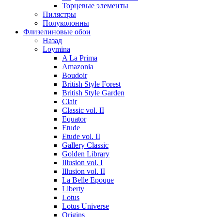
Торцевые элементы
Пилястры
Полуколонны
Флизелиновые обои
Назад
Loymina
A La Prima
Amazonia
Boudoir
British Style Forest
British Style Garden
Clair
Classic vol. II
Equator
Etude
Etude vol. II
Gallery Classic
Golden Library
Illusion vol. I
Illusion vol. II
La Belle Epoque
Liberty
Lotus
Lotus Universe
Origins