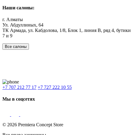
Наши салоны:
г. Алматы
Ул. Абдуллиных, 64
ТК Армада, ул. Кабдолова, 1/8, Блок 1, линия В, ряд 4, бутики
7 и 9
Все салоны
Наши филиалы:
Алматы
,
Астана
,
Шымкент
,
Бишкек
,
Ташкент
Доставка: Караганда, Актобе, Атырау, Актау и весь Казахстан.
+7 707 212 77 17
+7 727 222 10 55
Мы в соцсетях
© 2026 Premiera Concept Store
Все права защищены