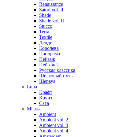
Renaissance
Satori vol. II
Shade
Shade vol. II
Stucco
Terra
Textile
Денди
Королева
Панорама
Пейзаж
Пейзаж 2
Русская классика
Шелковый путь
Шервуд
Luna
Крафт
Круиз
Сага
Milassa
Ambient
Ambient vol. 2
Ambient vol. 3
Ambient vol. 4
Amsterdam