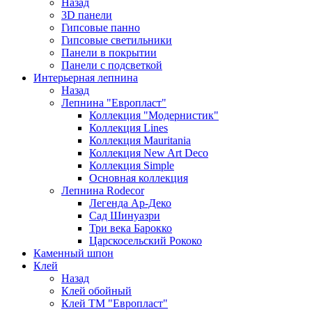
Назад
3D панели
Гипсовые панно
Гипсовые светильники
Панели в покрытии
Панели с подсветкой
Интерьерная лепнина
Назад
Лепнина "Европласт"
Коллекция "Модернистик"
Коллекция Lines
Коллекция Mauritania
Коллекция New Art Deco
Коллекция Simple
Основная коллекция
Лепнина Rodecor
Легенда Ар-Деко
Сад Шинуазри
Три века Барокко
Царскосельский Рококо
Каменный шпон
Клей
Назад
Клей обойный
Клей ТМ "Европласт"