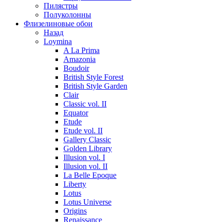
Пилястры
Полуколонны
Флизелиновые обои
Назад
Loymina
A La Prima
Amazonia
Boudoir
British Style Forest
British Style Garden
Clair
Classic vol. II
Equator
Etude
Etude vol. II
Gallery Classic
Golden Library
Illusion vol. I
Illusion vol. II
La Belle Epoque
Liberty
Lotus
Lotus Universe
Origins
Renaissance