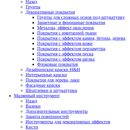
Назад
Грунты
Декоративные покрытия
Грунты для сложных основ под штукатурку
Защитные и финишные покрытия
Металлы, эффект окисления
Покрытия с имитацией ткани
Покрытия с эффектом камня, бетона, дерева
Покрытия с эффектом кожи
Покрытия с эффектом перламутра
Покрытия с эффектом песка
Покрытия с эффектом шелка
Флоковые покрытия
Дизайнерские краски H&H
Интерьерные краски
Покрытия для дерева, лаки
Фасадные краски
Шпатлевки и штукатурки
Малярный инструмент
Назад
Валики
Дополнительные инструменты
Защита поверхностей
Инструменты для декоративных эффектов
Кисти