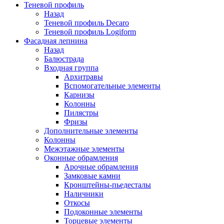
Теневой профиль
Назад
Теневой профиль Decaro
Теневой профиль Logiform
Фасадная лепнина
Назад
Балюстрада
Входная группа
Архитравы
Вспомогательные элементы
Карнизы
Колонны
Пилястры
Фризы
Дополнительные элементы
Колонны
Межэтажные элементы
Оконные обрамления
Арочные обрамления
Замковые камни
Кронштейны-пьедесталы
Наличники
Откосы
Подоконные элементы
Торцевые элементы