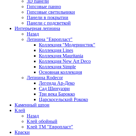
3D панели
Гипсовые панно
Гипсовые светильники
Панели в покрытии
Панели с подсветкой
Интерьерная лепнина
Назад
Лепнина "Европласт"
Коллекция "Модернистик"
Коллекция Lines
Коллекция Mauritania
Коллекция New Art Deco
Коллекция Simple
Основная коллекция
Лепнина Rodecor
Легенда Ар-Деко
Сад Шинуазри
Три века Барокко
Царскосельский Рококо
Каменный шпон
Клей
Назад
Клей обойный
Клей ТМ "Европласт"
Краски