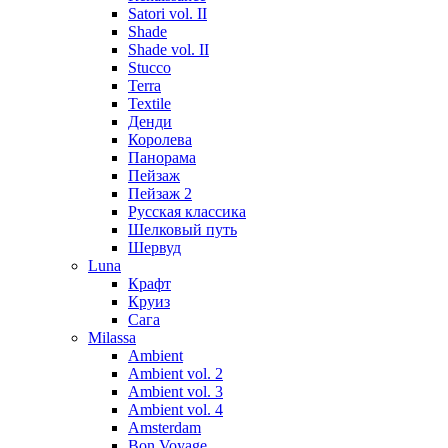
Satori vol. II
Shade
Shade vol. II
Stucco
Terra
Textile
Денди
Королева
Панорама
Пейзаж
Пейзаж 2
Русская классика
Шелковый путь
Шервуд
Luna
Крафт
Круиз
Сага
Milassa
Ambient
Ambient vol. 2
Ambient vol. 3
Ambient vol. 4
Amsterdam
Bon Voyage