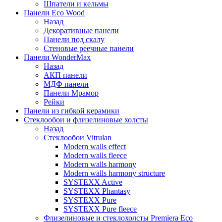
Шпатели и кельмы
Панели Eco Wood
Назад
Декоративные панели
Панели под скалу
Стеновые реечные панели
Панели WonderMax
Назад
АКП панели
МДФ панели
Панели Мрамор
Рейки
Панели из гибкой керамики
Стеклообои и флизелиновые холсты
Назад
Стеклообои Vitrulan
Modern walls effect
Modern walls fleece
Modern walls harmony
Modern walls harmony structure
SYSTEXX Active
SYSTEXX Phantasy
SYSTEXX Pure
SYSTEXX Pure fleece
Флизелиновые и стеклохолсты Premiera Eco