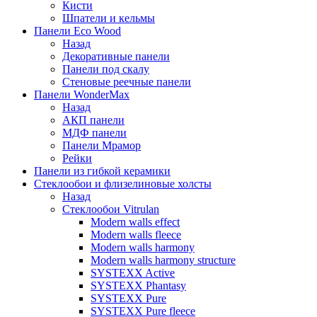
Кисти
Шпатели и кельмы
Панели Eco Wood
Назад
Декоративные панели
Панели под скалу
Стеновые реечные панели
Панели WonderMax
Назад
АКП панели
МДФ панели
Панели Мрамор
Рейки
Панели из гибкой керамики
Стеклообои и флизелиновые холсты
Назад
Стеклообои Vitrulan
Modern walls effect
Modern walls fleece
Modern walls harmony
Modern walls harmony structure
SYSTEXX Active
SYSTEXX Phantasy
SYSTEXX Pure
SYSTEXX Pure fleece