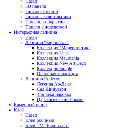
Назад
3D панели
Гипсовые панно
Гипсовые светильники
Панели в покрытии
Панели с подсветкой
Интерьерная лепнина
Назад
Лепнина "Европласт"
Коллекция "Модернистик"
Коллекция Lines
Коллекция Mauritania
Коллекция New Art Deco
Коллекция Simple
Основная коллекция
Лепнина Rodecor
Легенда Ар-Деко
Сад Шинуазри
Три века Барокко
Царскосельский Рококо
Каменный шпон
Клей
Назад
Клей обойный
Клей ТМ "Европласт"