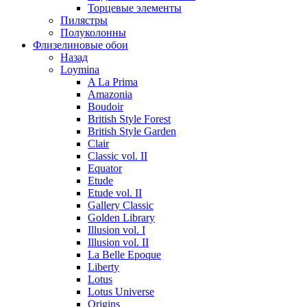
Торцевые элементы
Пилястры
Полуколонны
Флизелиновые обои
Назад
Loymina
A La Prima
Amazonia
Boudoir
British Style Forest
British Style Garden
Clair
Classic vol. II
Equator
Etude
Etude vol. II
Gallery Classic
Golden Library
Illusion vol. I
Illusion vol. II
La Belle Epoque
Liberty
Lotus
Lotus Universe
Origins