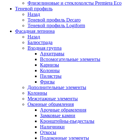
Флизелиновые и стеклохолсты Premiera Eco
Теневой профиль
Назад
Теневой профиль Decaro
Теневой профиль Logiform
Фасадная лепнина
Назад
Балюстрада
Входная группа
Архитравы
Вспомогательные элементы
Карнизы
Колонны
Пилястры
Фризы
Дополнительные элементы
Колонны
Межэтажные элементы
Оконные обрамления
Арочные обрамления
Замковые камни
Кронштейны-пьедесталы
Наличники
Откосы
Подоконные элементы