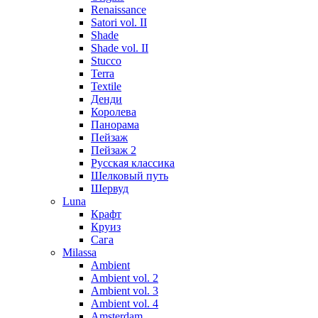
Renaissance
Satori vol. II
Shade
Shade vol. II
Stucco
Terra
Textile
Денди
Королева
Панорама
Пейзаж
Пейзаж 2
Русская классика
Шелковый путь
Шервуд
Luna
Крафт
Круиз
Сага
Milassa
Ambient
Ambient vol. 2
Ambient vol. 3
Ambient vol. 4
Amsterdam