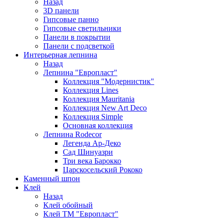
Назад
3D панели
Гипсовые панно
Гипсовые светильники
Панели в покрытии
Панели с подсветкой
Интерьерная лепнина
Назад
Лепнина "Европласт"
Коллекция "Модернистик"
Коллекция Lines
Коллекция Mauritania
Коллекция New Art Deco
Коллекция Simple
Основная коллекция
Лепнина Rodecor
Легенда Ар-Деко
Сад Шинуазри
Три века Барокко
Царскосельский Рококо
Каменный шпон
Клей
Назад
Клей обойный
Клей ТМ "Европласт"