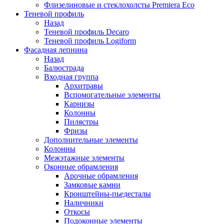
Флизелиновые и стеклохолсты Premiera Eco
Теневой профиль
Назад
Теневой профиль Decaro
Теневой профиль Logiform
Фасадная лепнина
Назад
Балюстрада
Входная группа
Архитравы
Вспомогательные элементы
Карнизы
Колонны
Пилястры
Фризы
Дополнительные элементы
Колонны
Межэтажные элементы
Оконные обрамления
Арочные обрамления
Замковые камни
Кронштейны-пьедесталы
Наличники
Откосы
Подоконные элементы