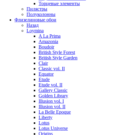
Торцевые элементы
Пилястры
Полуколонны
Флизелиновые обои
Назад
Loymina
A La Prima
Amazonia
Boudoir
British Style Forest
British Style Garden
Clair
Classic vol. II
Equator
Etude
Etude vol. II
Gallery Classic
Golden Library
Illusion vol. I
Illusion vol. II
La Belle Epoque
Liberty
Lotus
Lotus Universe
Origins