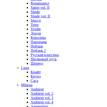
Renaissance
Satori vol. II
Shade
Shade vol. II
Stucco
Terra
Textile
Денди
Королева
Панорама
Пейзаж
Пейзаж 2
Русская классика
Шелковый путь
Шервуд
Luna
Крафт
Круиз
Сага
Milassa
Ambient
Ambient vol. 2
Ambient vol. 3
Ambient vol. 4
Amsterdam