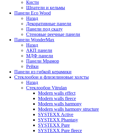
Кисти
Шпатели и кельмы
Панели Eco Wood
Назад
Декоративные панели
Панели под скалу
Стеновые реечные панели
Панели WonderMax
Назад
АКП панели
МДФ панели
Панели Мрамор
Рейки
Панели из гибкой керамики
Стеклообои и флизелиновые холсты
Назад
Стеклообои Vitrulan
Modern walls effect
Modern walls fleece
Modern walls harmony
Modern walls harmony structure
SYSTEXX Active
SYSTEXX Phantasy
SYSTEXX Pure
SYSTEXX Pure fleece