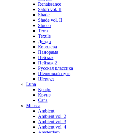
Renaissance
Satori vol. II
Shade
Shade vol. II
Stucco
Terra
Textile
Денди
Королева
Панорама
Пейзаж
Пейзаж 2
Русская классика
Шелковый путь
Шервуд
Luna
Крафт
Круиз
Сага
Milassa
Ambient
Ambient vol. 2
Ambient vol. 3
Ambient vol. 4
Amsterdam