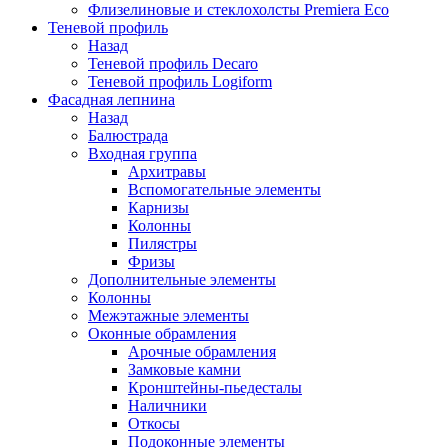
Флизелиновые и стеклохолсты Premiera Eco
Теневой профиль
Назад
Теневой профиль Decaro
Теневой профиль Logiform
Фасадная лепнина
Назад
Балюстрада
Входная группа
Архитравы
Вспомогательные элементы
Карнизы
Колонны
Пилястры
Фризы
Дополнительные элементы
Колонны
Межэтажные элементы
Оконные обрамления
Арочные обрамления
Замковые камни
Кронштейны-пьедесталы
Наличники
Откосы
Подоконные элементы