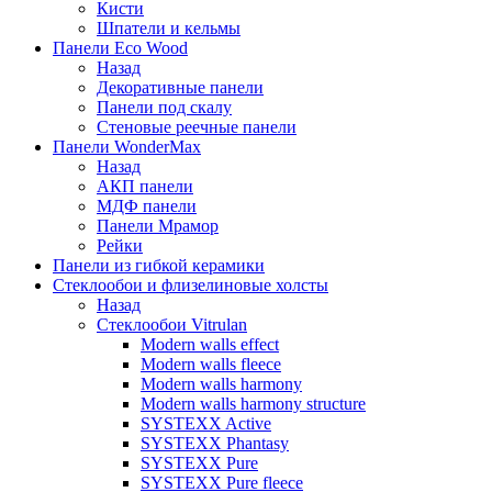
Кисти
Шпатели и кельмы
Панели Eco Wood
Назад
Декоративные панели
Панели под скалу
Стеновые реечные панели
Панели WonderMax
Назад
АКП панели
МДФ панели
Панели Мрамор
Рейки
Панели из гибкой керамики
Стеклообои и флизелиновые холсты
Назад
Стеклообои Vitrulan
Modern walls effect
Modern walls fleece
Modern walls harmony
Modern walls harmony structure
SYSTEXX Active
SYSTEXX Phantasy
SYSTEXX Pure
SYSTEXX Pure fleece