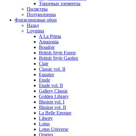
Торцевые элементы
Пилястры
Полуколонны
Флизелиновые обои
Назад
Loymina
A La Prima
Amazonia
Boudoir
British Style Forest
British Style Garden
Clair
Classic vol. II
Equator
Etude
Etude vol. II
Gallery Classic
Golden Library
Illusion vol. I
Illusion vol. II
La Belle Epoque
Liberty
Lotus
Lotus Universe
Origins