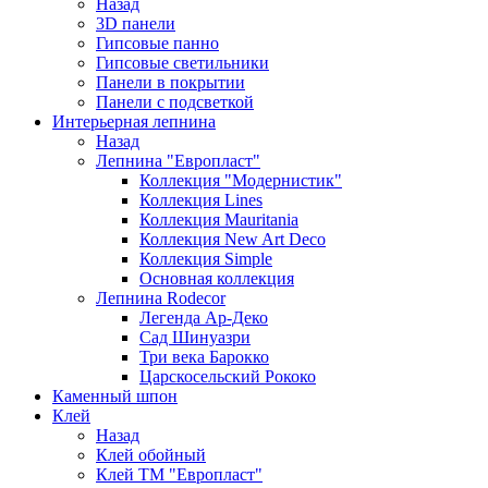
Назад
3D панели
Гипсовые панно
Гипсовые светильники
Панели в покрытии
Панели с подсветкой
Интерьерная лепнина
Назад
Лепнина "Европласт"
Коллекция "Модернистик"
Коллекция Lines
Коллекция Mauritania
Коллекция New Art Deco
Коллекция Simple
Основная коллекция
Лепнина Rodecor
Легенда Ар-Деко
Сад Шинуазри
Три века Барокко
Царскосельский Рококо
Каменный шпон
Клей
Назад
Клей обойный
Клей ТМ "Европласт"