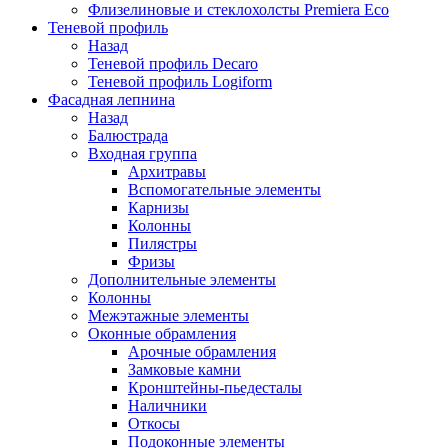
Флизелиновые и стеклохолсты Premiera Eco
Теневой профиль
Назад
Теневой профиль Decaro
Теневой профиль Logiform
Фасадная лепнина
Назад
Балюстрада
Входная группа
Архитравы
Вспомогательные элементы
Карнизы
Колонны
Пилястры
Фризы
Дополнительные элементы
Колонны
Межэтажные элементы
Оконные обрамления
Арочные обрамления
Замковые камни
Кронштейны-пьедесталы
Наличники
Откосы
Подоконные элементы