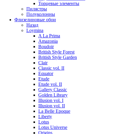
Торцевые элементы
Пилястры
Полуколонны
Флизелиновые обои
Назад
Loymina
A La Prima
Amazonia
Boudoir
British Style Forest
British Style Garden
Clair
Classic vol. II
Equator
Etude
Etude vol. II
Gallery Classic
Golden Library
Illusion vol. I
Illusion vol. II
La Belle Epoque
Liberty
Lotus
Lotus Universe
Origins