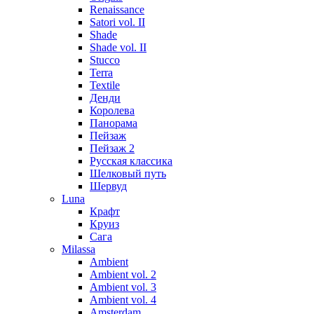
Renaissance
Satori vol. II
Shade
Shade vol. II
Stucco
Terra
Textile
Денди
Королева
Панорама
Пейзаж
Пейзаж 2
Русская классика
Шелковый путь
Шервуд
Luna
Крафт
Круиз
Сага
Milassa
Ambient
Ambient vol. 2
Ambient vol. 3
Ambient vol. 4
Amsterdam