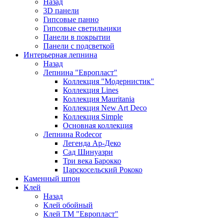
Назад
3D панели
Гипсовые панно
Гипсовые светильники
Панели в покрытии
Панели с подсветкой
Интерьерная лепнина
Назад
Лепнина "Европласт"
Коллекция "Модернистик"
Коллекция Lines
Коллекция Mauritania
Коллекция New Art Deco
Коллекция Simple
Основная коллекция
Лепнина Rodecor
Легенда Ар-Деко
Сад Шинуазри
Три века Барокко
Царскосельский Рококо
Каменный шпон
Клей
Назад
Клей обойный
Клей ТМ "Европласт"