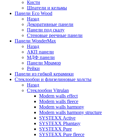
Кисти
Шпатели и кельмы
Панели Eco Wood
Назад
Декоративные панели
Панели под скалу
Стеновые реечные панели
Панели WonderMax
Назад
АКП панели
МДФ панели
Панели Мрамор
Рейки
Панели из гибкой керамики
Стеклообои и флизелиновые холсты
Назад
Стеклообои Vitrulan
Modern walls effect
Modern walls fleece
Modern walls harmony
Modern walls harmony structure
SYSTEXX Active
SYSTEXX Phantasy
SYSTEXX Pure
SYSTEXX Pure fleece