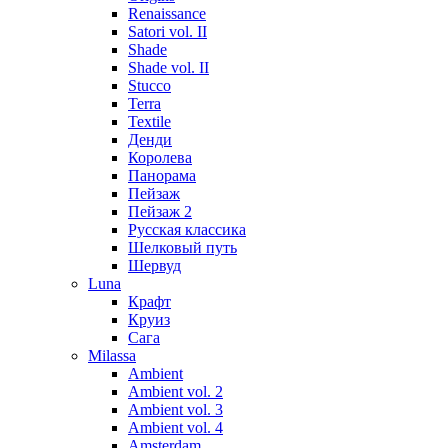
Renaissance
Satori vol. II
Shade
Shade vol. II
Stucco
Terra
Textile
Денди
Королева
Панорама
Пейзаж
Пейзаж 2
Русская классика
Шелковый путь
Шервуд
Luna
Крафт
Круиз
Сага
Milassa
Ambient
Ambient vol. 2
Ambient vol. 3
Ambient vol. 4
Amsterdam