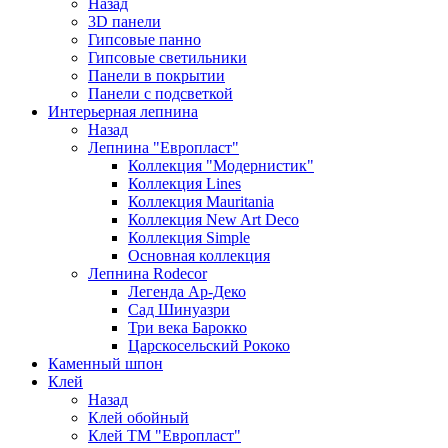
Назад
3D панели
Гипсовые панно
Гипсовые светильники
Панели в покрытии
Панели с подсветкой
Интерьерная лепнина
Назад
Лепнина "Европласт"
Коллекция "Модернистик"
Коллекция Lines
Коллекция Mauritania
Коллекция New Art Deco
Коллекция Simple
Основная коллекция
Лепнина Rodecor
Легенда Ар-Деко
Сад Шинуазри
Три века Барокко
Царскосельский Рококо
Каменный шпон
Клей
Назад
Клей обойный
Клей ТМ "Европласт"