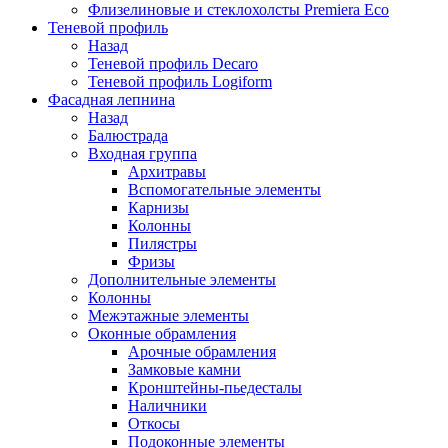
Флизелиновые и стеклохолсты Premiera Eco
Теневой профиль
Назад
Теневой профиль Decaro
Теневой профиль Logiform
Фасадная лепнина
Назад
Балюстрада
Входная группа
Архитравы
Вспомогательные элементы
Карнизы
Колонны
Пилястры
Фризы
Дополнительные элементы
Колонны
Межэтажные элементы
Оконные обрамления
Арочные обрамления
Замковые камни
Кронштейны-пьедесталы
Наличники
Откосы
Подоконные элементы