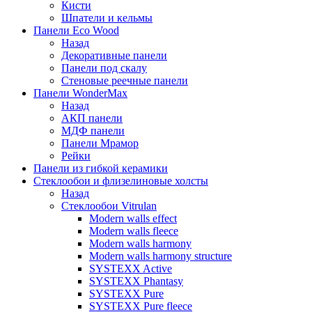
Кисти
Шпатели и кельмы
Панели Eco Wood
Назад
Декоративные панели
Панели под скалу
Стеновые реечные панели
Панели WonderMax
Назад
АКП панели
МДФ панели
Панели Мрамор
Рейки
Панели из гибкой керамики
Стеклообои и флизелиновые холсты
Назад
Стеклообои Vitrulan
Modern walls effect
Modern walls fleece
Modern walls harmony
Modern walls harmony structure
SYSTEXX Active
SYSTEXX Phantasy
SYSTEXX Pure
SYSTEXX Pure fleece