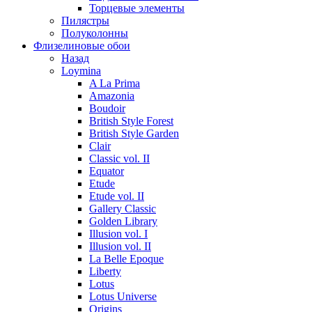
Торцевые элементы
Пилястры
Полуколонны
Флизелиновые обои
Назад
Loymina
A La Prima
Amazonia
Boudoir
British Style Forest
British Style Garden
Clair
Classic vol. II
Equator
Etude
Etude vol. II
Gallery Classic
Golden Library
Illusion vol. I
Illusion vol. II
La Belle Epoque
Liberty
Lotus
Lotus Universe
Origins