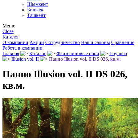
Шымкент
Бишкек
Ташкент
Меню
Close
Каталог
О компании
Акции
Сотрудничество
Наши салоны
Сравнение
Работа в компании
Главная
Каталог
Флизелиновые обои
Loymina
Illusion vol. II
Панно Illusion vol. II DS 026, кв.м.
Панно Illusion vol. II DS 026,
кв.м.