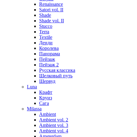
Renaissance
Satori vol. II
Shade
Shade vol. II
Stucco
Terra
Textile
Денди
Королева
Панорама
Пейзаж
Пейзаж 2
Русская классика
Шелковый путь
Шервуд
Luna
Крафт
Круиз
Сага
Milassa
Ambient
Ambient vol. 2
Ambient vol. 3
Ambient vol. 4
Amsterdam