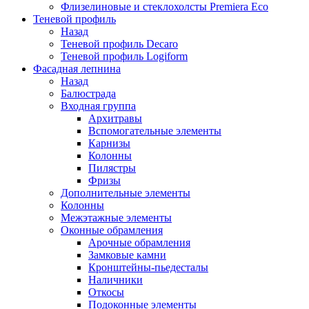
Флизелиновые и стеклохолсты Premiera Eco
Теневой профиль
Назад
Теневой профиль Decaro
Теневой профиль Logiform
Фасадная лепнина
Назад
Балюстрада
Входная группа
Архитравы
Вспомогательные элементы
Карнизы
Колонны
Пилястры
Фризы
Дополнительные элементы
Колонны
Межэтажные элементы
Оконные обрамления
Арочные обрамления
Замковые камни
Кронштейны-пьедесталы
Наличники
Откосы
Подоконные элементы