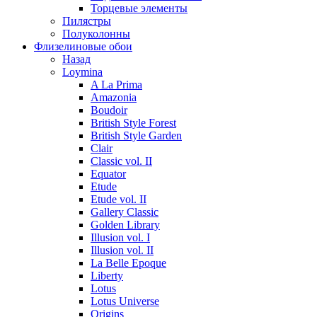
Торцевые элементы
Пилястры
Полуколонны
Флизелиновые обои
Назад
Loymina
A La Prima
Amazonia
Boudoir
British Style Forest
British Style Garden
Clair
Classic vol. II
Equator
Etude
Etude vol. II
Gallery Classic
Golden Library
Illusion vol. I
Illusion vol. II
La Belle Epoque
Liberty
Lotus
Lotus Universe
Origins