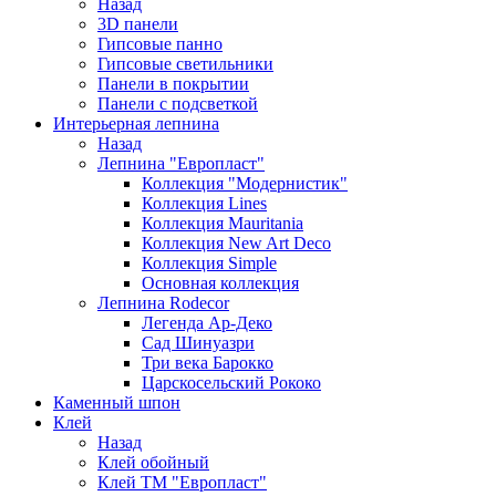
Назад
3D панели
Гипсовые панно
Гипсовые светильники
Панели в покрытии
Панели с подсветкой
Интерьерная лепнина
Назад
Лепнина "Европласт"
Коллекция "Модернистик"
Коллекция Lines
Коллекция Mauritania
Коллекция New Art Deco
Коллекция Simple
Основная коллекция
Лепнина Rodecor
Легенда Ар-Деко
Сад Шинуазри
Три века Барокко
Царскосельский Рококо
Каменный шпон
Клей
Назад
Клей обойный
Клей ТМ "Европласт"