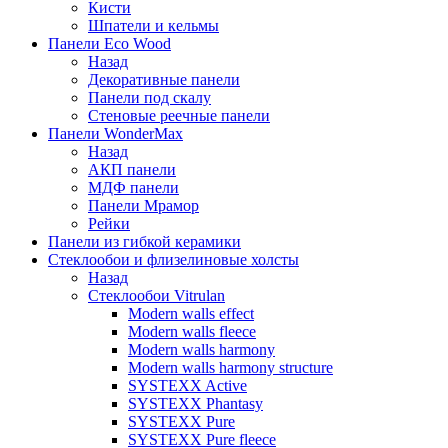
Кисти
Шпатели и кельмы
Панели Eco Wood
Назад
Декоративные панели
Панели под скалу
Стеновые реечные панели
Панели WonderMax
Назад
АКП панели
МДФ панели
Панели Мрамор
Рейки
Панели из гибкой керамики
Стеклообои и флизелиновые холсты
Назад
Стеклообои Vitrulan
Modern walls effect
Modern walls fleece
Modern walls harmony
Modern walls harmony structure
SYSTEXX Active
SYSTEXX Phantasy
SYSTEXX Pure
SYSTEXX Pure fleece