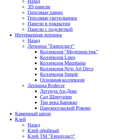
Назад
3D панели
Гипсовые панно
Гипсовые светильники
Панели в покрытии
Панели с подсветкой
Интерьерная лепнина
Назад
Лепнина "Европласт"
Коллекция "Модернистик"
Коллекция Lines
Коллекция Mauritania
Коллекция New Art Deco
Коллекция Simple
Основная коллекция
Лепнина Rodecor
Легенда Ар-Деко
Сад Шинуазри
Три века Барокко
Царскосельский Рококо
Каменный шпон
Клей
Назад
Клей обойный
Клей ТМ "Европласт"