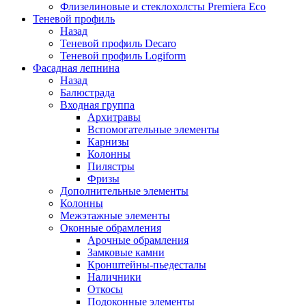
Флизелиновые и стеклохолсты Premiera Eco
Теневой профиль
Назад
Теневой профиль Decaro
Теневой профиль Logiform
Фасадная лепнина
Назад
Балюстрада
Входная группа
Архитравы
Вспомогательные элементы
Карнизы
Колонны
Пилястры
Фризы
Дополнительные элементы
Колонны
Межэтажные элементы
Оконные обрамления
Арочные обрамления
Замковые камни
Кронштейны-пьедесталы
Наличники
Откосы
Подоконные элементы