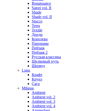
Renaissance
Satori vol. II
Shade
Shade vol. II
Stucco
Terra
Textile
Денди
Королева
Панорама
Пейзаж
Пейзаж 2
Русская классика
Шелковый путь
Шервуд
Luna
Крафт
Круиз
Сага
Milassa
Ambient
Ambient vol. 2
Ambient vol. 3
Ambient vol. 4
Amsterdam