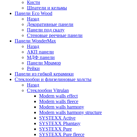
Кисти
Шпатели и кельмы
Панели Eco Wood
Назад
Декоративные панели
Панели под скалу
Стеновые реечные панели
Панели WonderMax
Назад
АКП панели
МДФ панели
Панели Мрамор
Рейки
Панели из гибкой керамики
Стеклообои и флизелиновые холсты
Назад
Стеклообои Vitrulan
Modern walls effect
Modern walls fleece
Modern walls harmony
Modern walls harmony structure
SYSTEXX Active
SYSTEXX Phantasy
SYSTEXX Pure
SYSTEXX Pure fleece