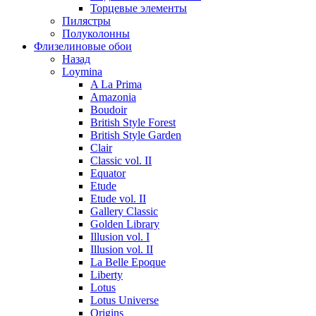
Торцевые элементы
Пилястры
Полуколонны
Флизелиновые обои
Назад
Loymina
A La Prima
Amazonia
Boudoir
British Style Forest
British Style Garden
Clair
Classic vol. II
Equator
Etude
Etude vol. II
Gallery Classic
Golden Library
Illusion vol. I
Illusion vol. II
La Belle Epoque
Liberty
Lotus
Lotus Universe
Origins