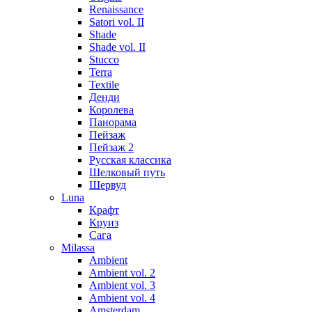
Renaissance
Satori vol. II
Shade
Shade vol. II
Stucco
Terra
Textile
Денди
Королева
Панорама
Пейзаж
Пейзаж 2
Русская классика
Шелковый путь
Шервуд
Luna
Крафт
Круиз
Сага
Milassa
Ambient
Ambient vol. 2
Ambient vol. 3
Ambient vol. 4
Amsterdam