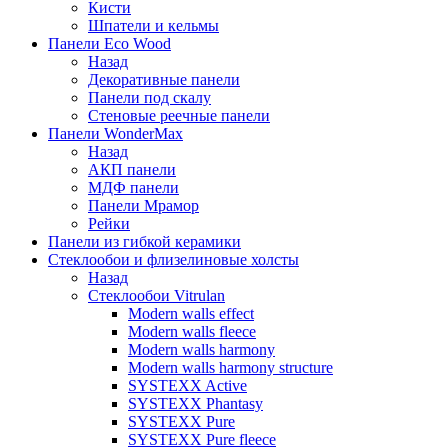
Кисти
Шпатели и кельмы
Панели Eco Wood
Назад
Декоративные панели
Панели под скалу
Стеновые реечные панели
Панели WonderMax
Назад
АКП панели
МДФ панели
Панели Мрамор
Рейки
Панели из гибкой керамики
Стеклообои и флизелиновые холсты
Назад
Стеклообои Vitrulan
Modern walls effect
Modern walls fleece
Modern walls harmony
Modern walls harmony structure
SYSTEXX Active
SYSTEXX Phantasy
SYSTEXX Pure
SYSTEXX Pure fleece