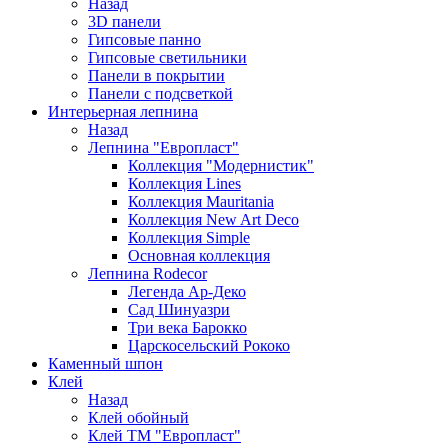
Назад
3D панели
Гипсовые панно
Гипсовые светильники
Панели в покрытии
Панели с подсветкой
Интерьерная лепнина
Назад
Лепнина "Европласт"
Коллекция "Модернистик"
Коллекция Lines
Коллекция Mauritania
Коллекция New Art Deco
Коллекция Simple
Основная коллекция
Лепнина Rodecor
Легенда Ар-Деко
Сад Шинуазри
Три века Барокко
Царскосельский Рококо
Каменный шпон
Клей
Назад
Клей обойный
Клей ТМ "Европласт"