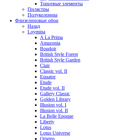
Торцевые элементы
Пилястры
Полуколонны
Флизелиновые обои
Назад
Loymina
A La Prima
Amazonia
Boudoir
British Style Forest
British Style Garden
Clair
Classic vol. II
Equator
Etude
Etude vol. II
Gallery Classic
Golden Library
Illusion vol. I
Illusion vol. II
La Belle Epoque
Liberty
Lotus
Lotus Universe
Origins