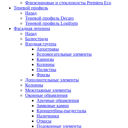
Флизелиновые и стеклохолсты Premiera Eco
Теневой профиль
Назад
Теневой профиль Decaro
Теневой профиль Logiform
Фасадная лепнина
Назад
Балюстрада
Входная группа
Архитравы
Вспомогательные элементы
Карнизы
Колонны
Пилястры
Фризы
Дополнительные элементы
Колонны
Межэтажные элементы
Оконные обрамления
Арочные обрамления
Замковые камни
Кронштейны-пьедесталы
Наличники
Откосы
Подоконные элементы