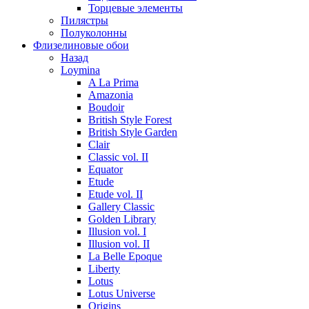
Торцевые элементы
Пилястры
Полуколонны
Флизелиновые обои
Назад
Loymina
A La Prima
Amazonia
Boudoir
British Style Forest
British Style Garden
Clair
Classic vol. II
Equator
Etude
Etude vol. II
Gallery Classic
Golden Library
Illusion vol. I
Illusion vol. II
La Belle Epoque
Liberty
Lotus
Lotus Universe
Origins