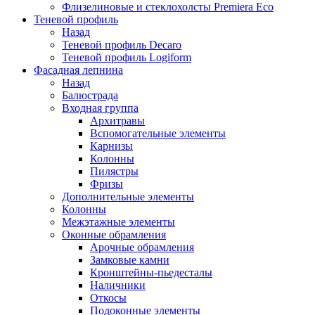
Флизелиновые и стеклохолсты Premiera Eco
Теневой профиль
Назад
Теневой профиль Decaro
Теневой профиль Logiform
Фасадная лепнина
Назад
Балюстрада
Входная группа
Архитравы
Вспомогательные элементы
Карнизы
Колонны
Пилястры
Фризы
Дополнительные элементы
Колонны
Межэтажные элементы
Оконные обрамления
Арочные обрамления
Замковые камни
Кронштейны-пьедесталы
Наличники
Откосы
Подоконные элементы