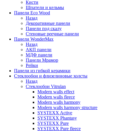
Кисти
Шпатели и кельмы
Панели Eco Wood
Назад
Декоративные панели
Панели под скалу
Стеновые реечные панели
Панели WonderMax
Назад
АКП панели
МДФ панели
Панели Мрамор
Рейки
Панели из гибкой керамики
Стеклообои и флизелиновые холсты
Назад
Стеклообои Vitrulan
Modern walls effect
Modern walls fleece
Modern walls harmony
Modern walls harmony structure
SYSTEXX Active
SYSTEXX Phantasy
SYSTEXX Pure
SYSTEXX Pure fleece