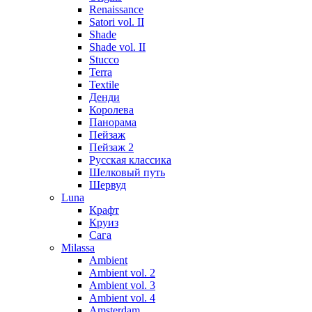
Renaissance
Satori vol. II
Shade
Shade vol. II
Stucco
Terra
Textile
Денди
Королева
Панорама
Пейзаж
Пейзаж 2
Русская классика
Шелковый путь
Шервуд
Luna
Крафт
Круиз
Сага
Milassa
Ambient
Ambient vol. 2
Ambient vol. 3
Ambient vol. 4
Amsterdam