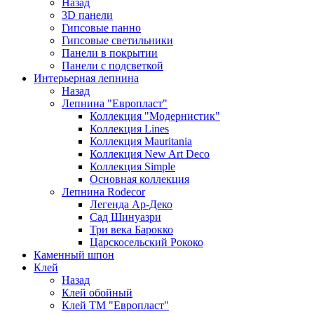
Назад
3D панели
Гипсовые панно
Гипсовые светильники
Панели в покрытии
Панели с подсветкой
Интерьерная лепнина
Назад
Лепнина "Европласт"
Коллекция "Модернистик"
Коллекция Lines
Коллекция Mauritania
Коллекция New Art Deco
Коллекция Simple
Основная коллекция
Лепнина Rodecor
Легенда Ар-Деко
Сад Шинуазри
Три века Барокко
Царскосельский Рококо
Каменный шпон
Клей
Назад
Клей обойный
Клей ТМ "Европласт"