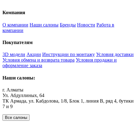
Компания
О компании
Наши салоны
Бренды
Новости
Работа в
компании
Покупателям
3D модели
Акции
Инструкции по монтажу
Условия доставки
Условия обмена и возврата товара
Условия продажи и
оформление заказа
Наши салоны:
г. Алматы
Ул. Абдуллиных, 64
ТК Армада, ул. Кабдолова, 1/8, Блок 1, линия В, ряд 4, бутики
7 и 9
Все салоны
Наши филиалы:
Алматы
,
Астана
,
Шымкент
,
Бишкек
,
Ташкент