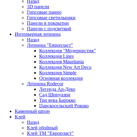
Назад
3D панели
Гипсовые панно
Гипсовые светильники
Панели в покрытии
Панели с подсветкой
Интерьерная лепнина
Назад
Лепнина "Европласт"
Коллекция "Модернистик"
Коллекция Lines
Коллекция Mauritania
Коллекция New Art Deco
Коллекция Simple
Основная коллекция
Лепнина Rodecor
Легенда Ар-Деко
Сад Шинуазри
Три века Барокко
Царскосельский Рококо
Каменный шпон
Клей
Назад
Клей обойный
Клей ТМ "Европласт"