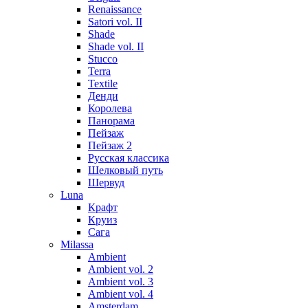
Renaissance
Satori vol. II
Shade
Shade vol. II
Stucco
Terra
Textile
Денди
Королева
Панорама
Пейзаж
Пейзаж 2
Русская классика
Шелковый путь
Шервуд
Luna
Крафт
Круиз
Сага
Milassa
Ambient
Ambient vol. 2
Ambient vol. 3
Ambient vol. 4
Amsterdam