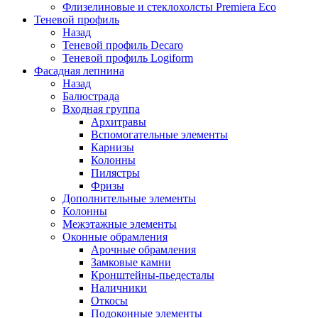
Флизелиновые и стеклохолсты Premiera Eco
Теневой профиль
Назад
Теневой профиль Decaro
Теневой профиль Logiform
Фасадная лепнина
Назад
Балюстрада
Входная группа
Архитравы
Вспомогательные элементы
Карнизы
Колонны
Пилястры
Фризы
Дополнительные элементы
Колонны
Межэтажные элементы
Оконные обрамления
Арочные обрамления
Замковые камни
Кронштейны-пьедесталы
Наличники
Откосы
Подоконные элементы