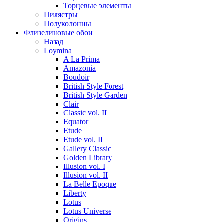
Торцевые элементы
Пилястры
Полуколонны
Флизелиновые обои
Назад
Loymina
A La Prima
Amazonia
Boudoir
British Style Forest
British Style Garden
Clair
Classic vol. II
Equator
Etude
Etude vol. II
Gallery Classic
Golden Library
Illusion vol. I
Illusion vol. II
La Belle Epoque
Liberty
Lotus
Lotus Universe
Origins