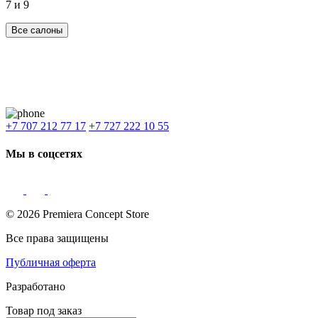
7 и 9
Все салоны
Наши филиалы:
Алматы
,
Астана
,
Шымкент
,
Бишкек
,
Ташкент
Доставка: Караганда, Актобе, Атырау, Актау и весь Казахстан.
+7 707 212 77 17
+7 727 222 10 55
Мы в соцсетях
© 2026 Premiera Concept Store
Все права защищены
Публичная оферта
Разработано
Товар под заказ