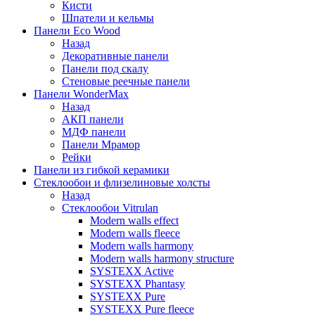
Кисти
Шпатели и кельмы
Панели Eco Wood
Назад
Декоративные панели
Панели под скалу
Стеновые реечные панели
Панели WonderMax
Назад
АКП панели
МДФ панели
Панели Мрамор
Рейки
Панели из гибкой керамики
Стеклообои и флизелиновые холсты
Назад
Стеклообои Vitrulan
Modern walls effect
Modern walls fleece
Modern walls harmony
Modern walls harmony structure
SYSTEXX Active
SYSTEXX Phantasy
SYSTEXX Pure
SYSTEXX Pure fleece